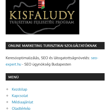
ONLINE MARKETING TURISZTIKAI SZOLGÁLTATÓKNAK
Keresőoptimalizálás, SEO és látogatottságnövelés:
seo-
expert.hu
- SEO ügynökség Budapesten
MENÜ
Kezdőlap
Kapcsolat
Médiaajánlat
Oladtérkép