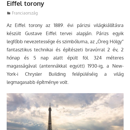
Eiffel torony
Utazasok.org
Franciaország
Az Eiffel torony az 1889. évi párizsi világkiállításra
készült Gustave Eiffel tervei alapján. Párizs egyik
legfőbb nevezetessége és szimbóluma, az „Öreg Hölgy”
fantasztikus technikai és építészeti bravúrral 2 év, 2
hónap és 5 nap alatt épült föl. 324 méteres
magasságával (antennákkal együtt) 1930-ig, a New-
York-i Chrysler Building felépüléséig a világ
legmagasabb építménye volt.