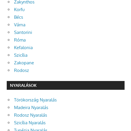
Zakynthos
Korfu
Bécs
Várna
Santorini
Róma
Kefalonia
Szicília
Zakopane
Rodosz
NYARALÁSOK
Törökország Nyaralás
Madeira Nyaralás
Rodosz Nyaralás
Szicília Nyaralás
Tunézia Nyaralás