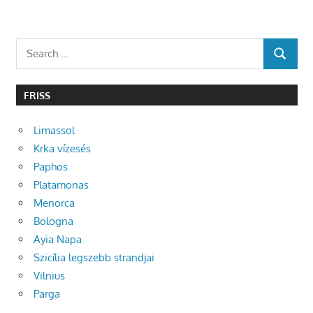
Search
SEARCH
for:
FRISS
Limassol
Krka vízesés
Paphos
Platamonas
Menorca
Bologna
Ayia Napa
Szicília legszebb strandjai
Vilnius
Parga