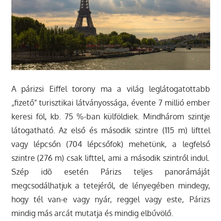
A párizsi Eiffel torony ma a világ leglátogatottabb
„fizető” turisztikai látványossága, évente 7 millió ember
keresi föl, kb. 75 %-ban külföldiek. Mindhárom szintje
látogatható. Az első és második szintre (115 m) lifttel
vagy lépcsőn (704 lépcsőfok) mehetünk, a legfelső
szintre (276 m) csak lifttel, ami a második szintről indul.
Szép idõ esetén Párizs teljes panorámáját
megcsodálhatjuk a tetejéről, de lényegében mindegy,
hogy tél van-e vagy nyár, reggel vagy este, Párizs
mindig más arcát mutatja és mindig elbűvölő.