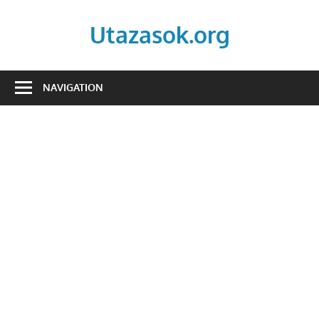
Skip
to
Utazasok.org
content
NAVIGATION