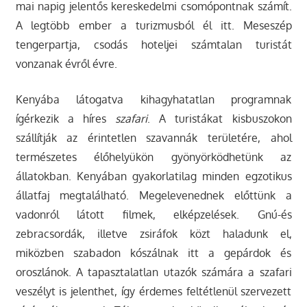
mai napig jelentős kereskedelmi csomópontnak számít.
A legtöbb ember a turizmusból él itt. Meseszép
tengerpartja, csodás hoteljei számtalan turistát
vonzanak évről évre.
Kenyába látogatva kihagyhatatlan programnak
ígérkezik a híres
szafari
. A turistákat kisbuszokon
szállítják az érintetlen szavannák területére, ahol
természetes élőhelyükön gyönyörködhetünk az
állatokban. Kenyában gyakorlatilag minden egzotikus
állatfaj megtalálható. Megelevenednek előttünk a
vadonról látott filmek, elképzelések. Gnú-és
zebracsordák, illetve zsiráfok közt haladunk el,
miközben szabadon kószálnak itt a gepárdok és
oroszlánok. A tapasztalatlan utazók számára a szafari
veszélyt is jelenthet, így érdemes feltétlenül szervezett