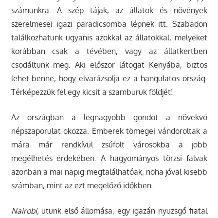
számunkra. A szép tájak, az állatok és növények
szerelmesei igazi paradicsomba lépnek itt. Szabadon
találkozhatunk ugyanis azokkal az állatokkal, melyeket
korábban csak a tévében, vagy az állatkertben
csodáltunk meg. Aki először látogat Kenyába, biztos
lehet benne, hogy elvarázsolja ez a hangulatos ország.
Térképezzük fel egy kicsit a szamburuk földjét!
Az országban a legnagyobb gondot a növekvő
népszaporulat okozza. Emberek tömegei vándoroltak a
mára már rendkívül zsúfolt városokba a jobb
megélhetés érdekében. A hagyományos törzsi falvak
azonban a mai napig megtalálhatóak, noha jóval kisebb
számban, mint az ezt megelőző időkben.
Nairobi
,
utunk első állomása, egy igazán nyüzsgő fiatal