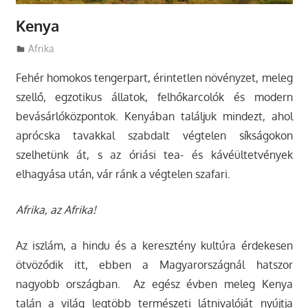
Kenya
Utazasok.org
Afrika
Fehér homokos tengerpart, érintetlen növényzet, meleg
szellő, egzotikus állatok, felhőkarcolók és modern
bevásárlóközpontok. Kenyában találjuk mindezt, ahol
aprócska tavakkal szabdalt végtelen síkságokon
szelhetünk át, s az óriási tea- és kávéültetvények
elhagyása után, vár ránk a végtelen szafari.
Afrika, az Afrika!
Az iszlám, a hindu és a keresztény kultúra érdekesen
ötvöződik itt, ebben a Magyarországnál hatszor
nagyobb országban. Az egész évben meleg Kenya
talán a világ legtöbb természeti látnivalóját nyújtja