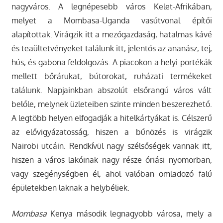
nagyváros. A legnépesebb város Kelet-Afrikában,
melyet a Mombasa-Uganda vasútvonal építői
alapítottak. Virágzik itt a mezőgazdaság, hatalmas kávé
és teaültetvényeket találunk itt, jelentős az ananász, tej,
hús, és gabona feldolgozás. A piacokon a helyi portékák
mellett bőrárukat, bútorokat, ruházati termékeket
találunk. Napjainkban abszolút elsőrangú város vált
belőle, melynek üzleteiben szinte minden beszerezhető.
A legtöbb helyen elfogadják a hitelkártyákat is. Célszerű
az elővigyázatosság, hiszen a bűnözés is virágzik
Nairobi utcáin. Rendkívül nagy szélsőségek vannak itt,
hiszen a város lakóinak nagy része óriási nyomorban,
vagy szegénységben él, ahol valóban omladozó falú
épületekben laknak a helybéliek.
Mombasa
Kenya második legnagyobb városa, mely a