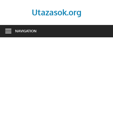
Skip
to
Utazasok.org
content
NAVIGATION