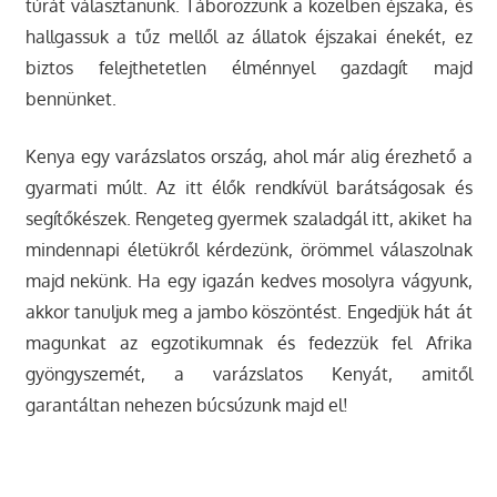
túrát választanunk. Táborozzunk a közelben éjszaka, és
hallgassuk a tűz mellől az állatok éjszakai énekét, ez
biztos felejthetetlen élménnyel gazdagít majd
bennünket.
Kenya egy varázslatos ország, ahol már alig érezhető a
gyarmati múlt. Az itt élők rendkívül barátságosak és
segítőkészek. Rengeteg gyermek szaladgál itt, akiket ha
mindennapi életükről kérdezünk, örömmel válaszolnak
majd nekünk. Ha egy igazán kedves mosolyra vágyunk,
akkor tanuljuk meg a jambo köszöntést. Engedjük hát át
magunkat az egzotikumnak és fedezzük fel Afrika
gyöngyszemét, a varázslatos Kenyát, amitől
garantáltan nehezen búcsúzunk majd el!