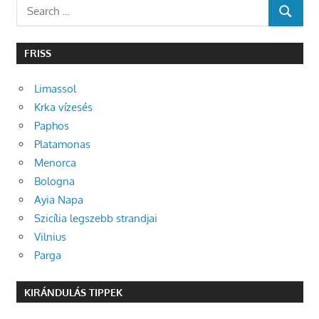
Search
SEARCH
for:
FRISS
Limassol
Krka vízesés
Paphos
Platamonas
Menorca
Bologna
Ayia Napa
Szicília legszebb strandjai
Vilnius
Parga
KIRÁNDULÁS TIPPEK