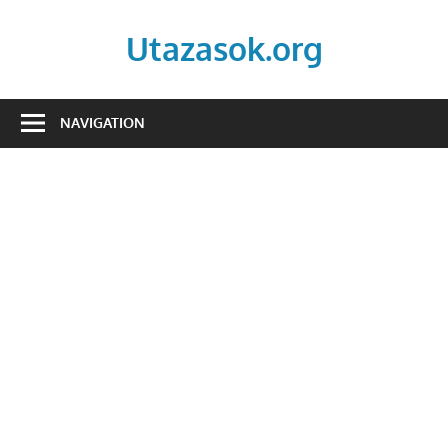
Skip
to
Utazasok.org
content
NAVIGATION