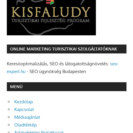
ONLINE MARKETING TURISZTIKAI SZOLGÁLTATÓKNAK
Keresőoptimalizálás, SEO és látogatottságnövelés:
seo-
expert.hu
- SEO ügynökség Budapesten
MENÜ
Kezdőlap
Kapcsolat
Médiaajánlat
Oladtérkép
Adatvédelmi Nyilatkozat