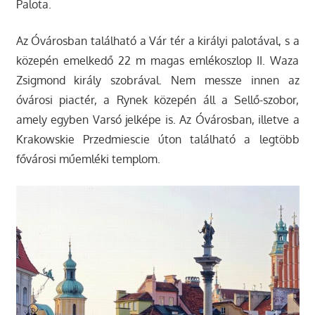
Palota.
Az Óvárosban található a Vár tér a királyi palotával, s a
közepén emelkedő 22 m magas emlékoszlop II. Waza
Zsigmond király szobrával. Nem messze innen az
óvárosi piactér, a Rynek közepén áll a Sellő-szobor,
amely egyben Varsó jelképe is. Az Óvárosban, illetve a
Krakowskie Przedmiescie úton található a legtöbb
fővárosi műemléki templom.