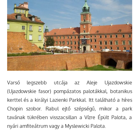
Varsó legszebb utcája az Aleje Ujazdowskie
(Ujazdowskie fasor) pompázatos palotákkal, botanikus
kerttel és a királyi Lazienki Parkkal. Itt található a híres
Chopin szobor. Rabul ejtő szépségű, mikor a park
tavának tükrében visszacsillan a Vízre Épült Palota, a
nyári amfiteátrum vagy a Myslewicki Palota.