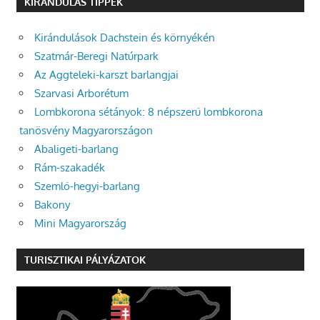
KIRÁNDULÁS TIPPEK
Kirándulások Dachstein és környékén
Szatmár-Beregi Natúrpark
Az Aggteleki-karszt barlangjai
Szarvasi Arborétum
Lombkorona sétányok: 8 népszerű lombkorona
tanösvény Magyarországon
Abaligeti-barlang
Rám-szakadék
Szemlő-hegyi-barlang
Bakony
Mini Magyarország
TURISZTIKAI PÁLYÁZATOK