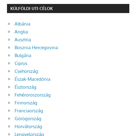
KÜLFÖLDI UTI CÉLOK
Albánia
Anglia
Ausztria
Bosznia Hercegovina
Bulgária
Ciprus
Csehország
Észak-Macedónia
Észtország
Fehéroroszország
Finnország
Franciaország
Görögország
Horvátország
Lengyelország