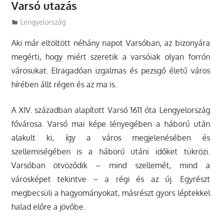
Varsó utazás
Utazasok.org
Lengyelország
Aki már eltöltött néhány napot Varsóban, az bizonyára
megérti, hogy miért szeretik a varsóiak olyan forrón
városukat. Elragadóan izgalmas és pezsgő életű város
hírében állt régen és az ma is.
A XIV. században alapított Varsó 1611 óta Lengyelország
fővárosa. Varsó mai képe lényegében a háború után
alakult ki, így a város megjelenésében és
szellemiségében is a háború utáni időket tükrözi.
Varsóban ötvöződik – mind szellemét, mind a
városképet tekintve – a régi és az új. Egyrészt
megbecsüli a hagyományokat, másrészt gyors léptekkel
halad előre a jövőbe.