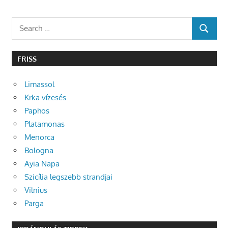
Search
SEARCH
for:
FRISS
Limassol
Krka vízesés
Paphos
Platamonas
Menorca
Bologna
Ayia Napa
Szicília legszebb strandjai
Vilnius
Parga