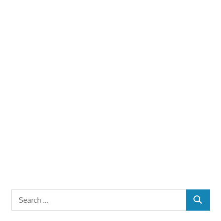
Search
SEARCH
for: