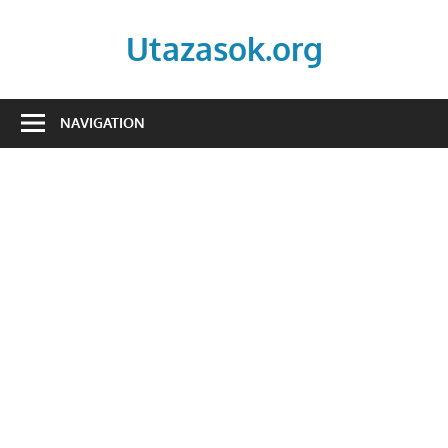
Skip
to
Utazasok.org
content
NAVIGATION