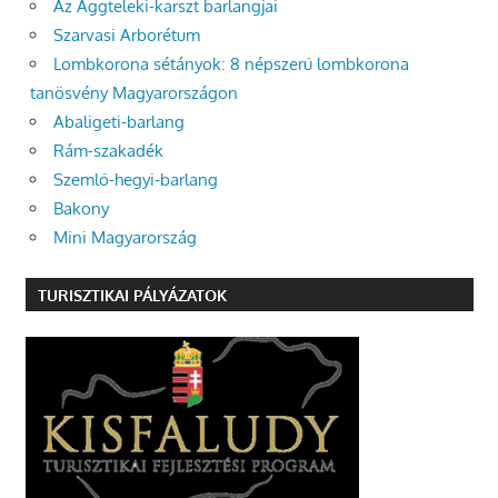
Az Aggteleki-karszt barlangjai
Szarvasi Arborétum
Lombkorona sétányok: 8 népszerű lombkorona
tanösvény Magyarországon
Abaligeti-barlang
Rám-szakadék
Szemlő-hegyi-barlang
Bakony
Mini Magyarország
TURISZTIKAI PÁLYÁZATOK