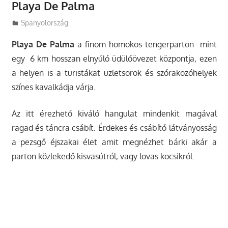
Playa De Palma
Utazasok.org
Spanyolország
Playa De Palma
a finom homokos tengerparton mint
egy 6 km hosszan elnyúló üdülőövezet központja, ezen
a helyen is a turistákat üzletsorok és szórakozóhelyek
színes kavalkádja várja.
Az itt érezhető kiváló hangulat mindenkit magával
ragad és táncra csábít. Érdekes és csábító látványosság
a pezsgő éjszakai élet amit megnézhet bárki akár a
parton közlekedő kisvasútról, vagy lovas kocsikról.