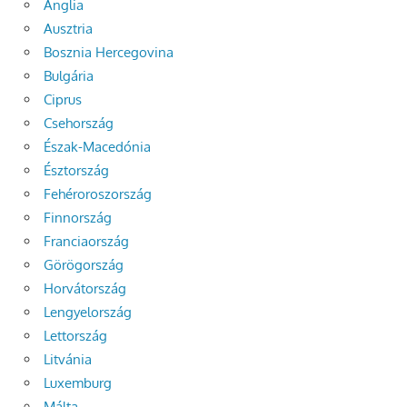
Anglia
Ausztria
Bosznia Hercegovina
Bulgária
Ciprus
Csehország
Észak-Macedónia
Észtország
Fehéroroszország
Finnország
Franciaország
Görögország
Horvátország
Lengyelország
Lettország
Litvánia
Luxemburg
Málta