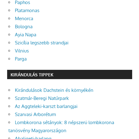
Paphos
Platamonas
Menorca
Bologna
Ayia Napa
Szicília legszebb strandjai
Vilnius
Parga
KIRÁNDULÁS TIPPEK
Kirándulások Dachstein és környékén
Szatmár-Beregi Natúrpark
Az Aggteleki-karszt barlangjai
Szarvasi Arborétum
Lombkorona sétányok: 8 népszerű lombkorona
tanösvény Magyarországon
Abaligeti-barlang