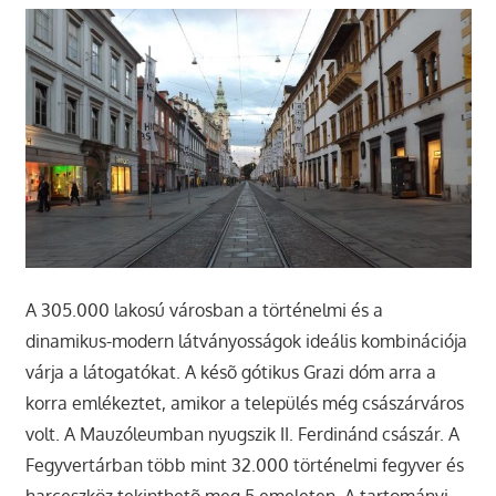
A 305.000 lakosú városban a történelmi és a
dinamikus-modern látványosságok ideális kombinációja
várja a látogatókat. A késõ gótikus Grazi dóm arra a
korra emlékeztet, amikor a település még császárváros
volt. A Mauzóleumban nyugszik II. Ferdinánd császár. A
Fegyvertárban több mint 32.000 történelmi fegyver és
harceszköz tekinthetõ meg 5 emeleten. A tartományi