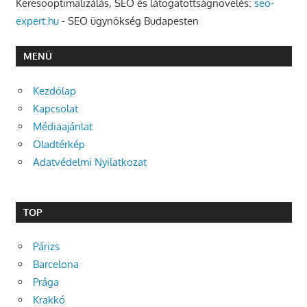
Keresőoptimalizálás, SEO és látogatottságnövelés:
seo-
expert.hu
- SEO ügynökség Budapesten
MENÜ
Kezdőlap
Kapcsolat
Médiaajánlat
Oladtérkép
Adatvédelmi Nyilatkozat
TOP
Párizs
Barcelona
Prága
Krakkó