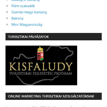
Rám-szakadék
Szemlő-hegyi-barlang
Bakony
Mini Magyarország
TURISZTIKAI PÁLYÁZATOK
ONLINE MARKETING TURISZTIKAI SZOLGÁLTATÓKNAK