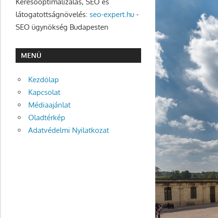
Keresőoptimalizálás, SEO és
látogatottságnövelés:
seo-expert.hu
-
SEO ügynökség Budapesten
MENÜ
Kezdőlap
Kapcsolat
Médiaajánlat
Oladtérkép
Adatvédelmi Nyilatkozat