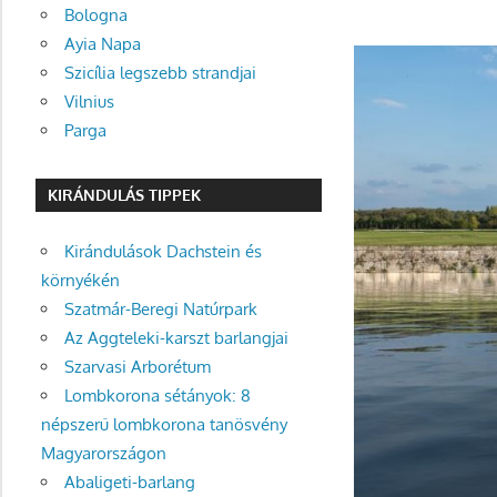
Bologna
Ayia Napa
Szicília legszebb strandjai
Vilnius
Parga
KIRÁNDULÁS TIPPEK
Kirándulások Dachstein és
környékén
Szatmár-Beregi Natúrpark
Az Aggteleki-karszt barlangjai
Szarvasi Arborétum
Lombkorona sétányok: 8
népszerű lombkorona tanösvény
Magyarországon
Abaligeti-barlang