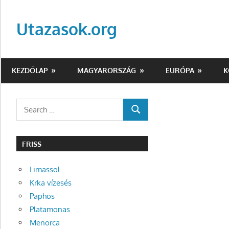
Skip
to
Utazasok.org
content
KEZDŐLAP
MAGYARORSZÁG
EURÓPA
K
Search
SEARCH
for:
FRISS
Limassol
Krka vízesés
Paphos
Platamonas
Menorca