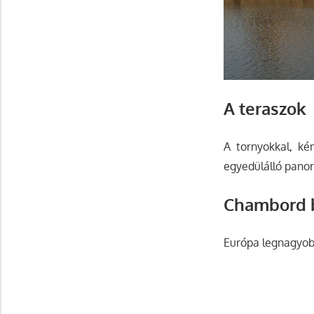
A teraszok
A tornyokkal, ké
egyedülálló panor
Chambord b
Európa legnagyobb