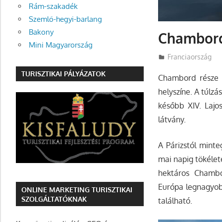
Rám-szakadék
Szemlő-hegyi-barlang
Bakony
Chambord
Mini Magyarország
Utazasok.org
Franciaország
TURISZTIKAI PÁLYÁZATOK
Chambord része 
helyszíne. A túlz
később XIV. Lajo
látvány.
A Párizstól minte
mai napig tökélet
hektáros Chambor
Európa legnagyobb
ONLINE MARKETING TURISZTIKAI
SZOLGÁLTATÓKNAK
található.