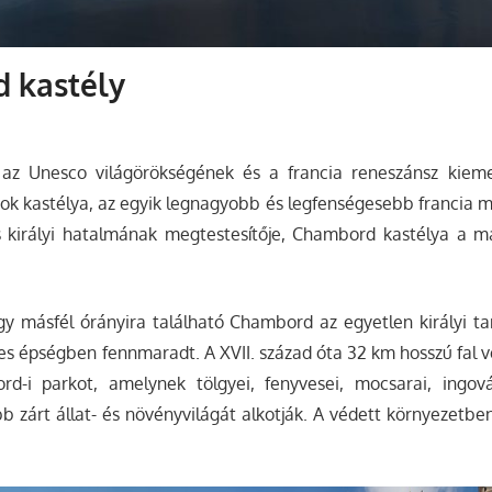
 kastély
az Unesco világörökségének és a francia reneszánsz kieme
ások kastélya, az egyik legnagyobb és legfenségesebb francia
s királyi hatalmának megtestesítője, Chambord kastélya a m
gy másfél órányira található Chambord az egyetlen királyi t
es épségben fennmaradt. A XVII. század óta 32 km hosszú fal v
d-i parkot, amelynek tölgyei, fenyvesei, mocsarai, ingová
 zárt állat- és növényvilágát alkotják. A védett környezetb