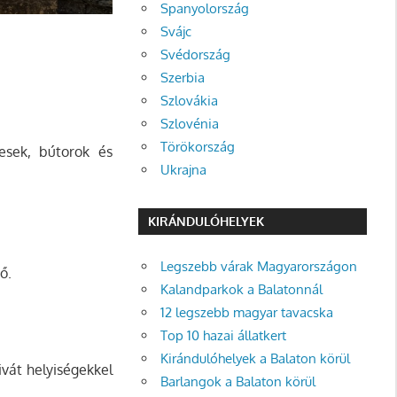
Spanyolország
Svájc
Svédország
Szerbia
Szlovákia
Szlovénia
Törökország
esek, bútorok és
Ukrajna
KIRÁNDULÓHELYEK
Legszebb várak Magyarországon
ő.
Kalandparkok a Balatonnál
12 legszebb magyar tavacska
Top 10 hazai állatkert
Kirándulóhelyek a Balaton körül
ivát helyiségekkel
Barlangok a Balaton körül