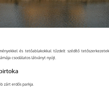
ményekkel és tetőablakokkal tűzdelt szédítő tetőszerkezete
ámája csodálatos látványt nyújt.
irtoka
 zárt erdős parkja.