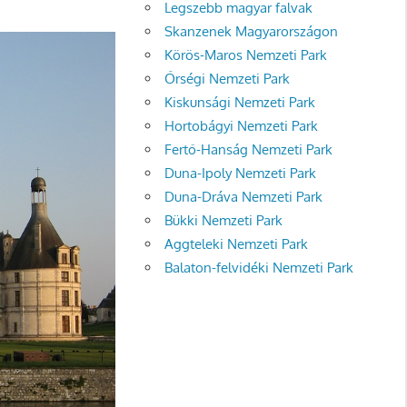
Legszebb magyar falvak
Skanzenek Magyarországon
Körös-Maros Nemzeti Park
Őrségi Nemzeti Park
Kiskunsági Nemzeti Park
Hortobágyi Nemzeti Park
Fertő-Hanság Nemzeti Park
Duna-Ipoly Nemzeti Park
Duna-Dráva Nemzeti Park
Bükki Nemzeti Park
Aggteleki Nemzeti Park
Balaton-felvidéki Nemzeti Park