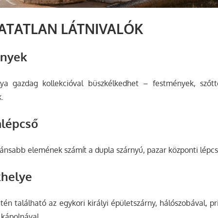
ATATLAN LÁTNIVALÓK
ények
ya gazdag kollekcióval büszkélkedhet – festmények, szőtt
.
alépcső
ánsabb elemének számít a dupla szárnyú, pazar központi lépcs
khelye
tén található az egykori királyi épületszárny, hálószobával, pr
 kápolnával.