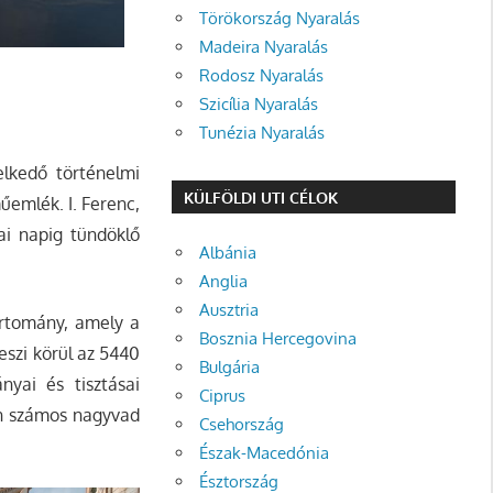
Törökország Nyaralás
Madeira Nyaralás
Rodosz Nyaralás
Szicília Nyaralás
Tunézia Nyaralás
lkedő történelmi
KÜLFÖLDI UTI CÉLOK
 műemlék.
I. Ferenc,
ai napig tündöklő
Albánia
Anglia
Ausztria
artomány, amely a
Bosznia Hercegovina
eszi körül az 5440
Bulgária
nyai és tisztásai
Ciprus
en számos nagyvad
Csehország
Észak-Macedónia
Észtország