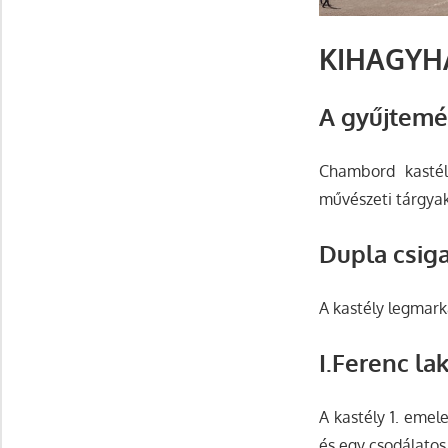
KIHAGYH
A gyűjtem
Chambord kastél
művészeti tárgyak
Dupla csig
A kastély legmark
I.Ferenc la
A kastély 1. emele
és egy csodálatos