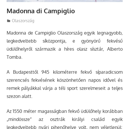
Madonna di Campiglio
Utazasok.org
Olaszország
Madonna de Campiglio Olaszország egyik legnagyobb,
legkedveltebb síközpontja, e gyönyörű fekvésű
üdülőhelyről származik a híres olasz sísztár, Alberto
Tomba.
A Budapesttől 945 kilométerre fekvő síparadicsom
szerencsés fekvésének köszönhetően napos idővel és
remek pályákkal várja a téli sport szerelmeseit a teljes
szezon alatt.
Az 1550 méter magasságban fekvő üdülőhely korábban
„mindössze” az osztrák királyi család egyik
legkedveltebb nyári pihenőhelye volt, nem véletlenül: