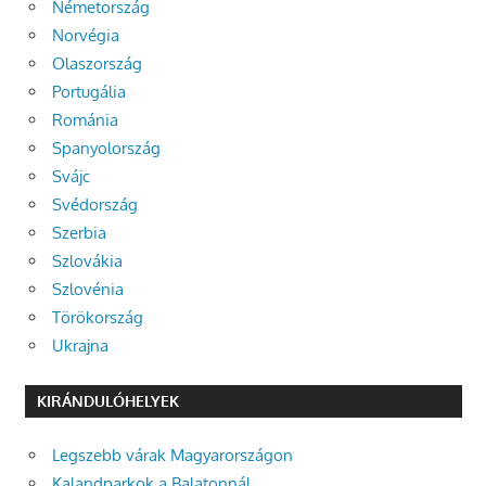
Németország
Norvégia
Olaszország
Portugália
Románia
Spanyolország
Svájc
Svédország
Szerbia
Szlovákia
Szlovénia
Törökország
Ukrajna
KIRÁNDULÓHELYEK
Legszebb várak Magyarországon
Kalandparkok a Balatonnál