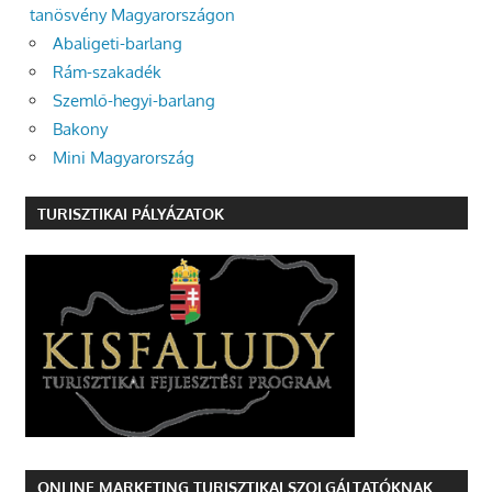
tanösvény Magyarországon
Abaligeti-barlang
Rám-szakadék
Szemlő-hegyi-barlang
Bakony
Mini Magyarország
TURISZTIKAI PÁLYÁZATOK
ONLINE MARKETING TURISZTIKAI SZOLGÁLTATÓKNAK