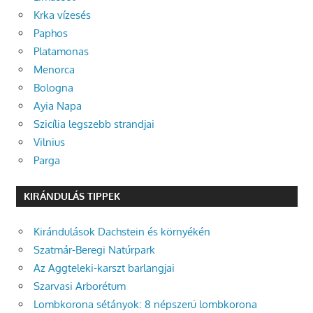
Krka vízesés
Paphos
Platamonas
Menorca
Bologna
Ayia Napa
Szicília legszebb strandjai
Vilnius
Parga
KIRÁNDULÁS TIPPEK
Kirándulások Dachstein és környékén
Szatmár-Beregi Natúrpark
Az Aggteleki-karszt barlangjai
Szarvasi Arborétum
Lombkorona sétányok: 8 népszerű lombkorona