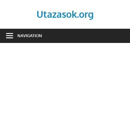
Skip
to
Utazasok.org
content
NAVIGATION