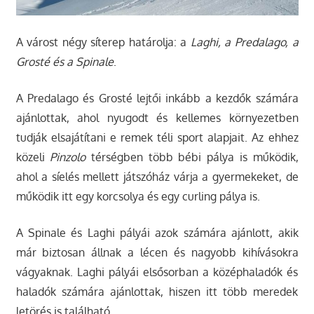
A várost négy síterep határolja: a
Laghi, a Predalago, a
Grosté és a Spinale
.
A Predalago és Grosté lejtői inkább a kezdők számára
ajánlottak, ahol nyugodt és kellemes környezetben
tudják elsajátítani e remek téli sport alapjait. Az ehhez
közeli
Pinzolo
térségben több bébi pálya is működik,
ahol a síelés mellett játszóház várja a gyermekeket, de
működik itt egy korcsolya és egy curling pálya is.
A Spinale és Laghi pályái azok számára ajánlott, akik
már biztosan állnak a lécen és nagyobb kihívásokra
vágyaknak. Laghi pályái elsősorban a középhaladók és
haladók számára ajánlottak, hiszen itt több meredek
letörés is található.