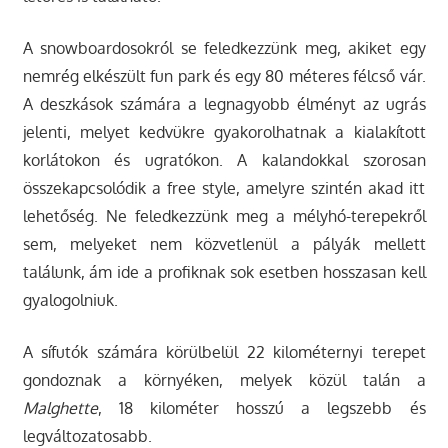
A snowboardosokról se feledkezzünk meg, akiket egy
nemrég elkészült fun park és egy 80 méteres félcső vár.
A deszkások számára a legnagyobb élményt az ugrás
jelenti, melyet kedvükre gyakorolhatnak a kialakított
korlátokon és ugratókon. A kalandokkal szorosan
összekapcsolódik a free style, amelyre szintén akad itt
lehetőség. Ne feledkezzünk meg a mélyhó-terepekről
sem, melyeket nem közvetlenül a pályák mellett
találunk, ám ide a profiknak sok esetben hosszasan kell
gyalogolniuk.
A sífutók számára körülbelül 22 kilométernyi terepet
gondoznak a környéken, melyek közül talán a
Malghette
, 18 kilométer hosszú a legszebb és
legváltozatosabb.