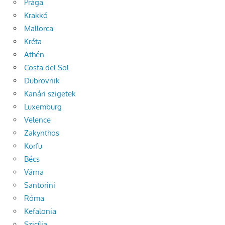
Prága
Krakkó
Mallorca
Kréta
Athén
Costa del Sol
Dubrovnik
Kanári szigetek
Luxemburg
Velence
Zakynthos
Korfu
Bécs
Várna
Santorini
Róma
Kefalonia
Szicília