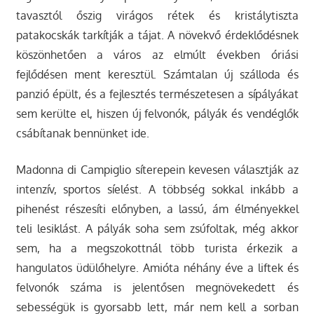
tavasztól őszig virágos rétek és kristálytiszta
patakocskák tarkítják a tájat. A növekvő érdeklődésnek
köszönhetően a város az elmúlt években óriási
fejlődésen ment keresztül. Számtalan új szálloda és
panzió épült, és a fejlesztés természetesen a sípályákat
sem kerülte el, hiszen új felvonók, pályák és vendéglők
csábítanak bennünket ide.
Madonna di Campiglio síterepein kevesen választják az
intenzív, sportos síelést. A többség sokkal inkább a
pihenést részesíti előnyben, a lassú, ám élményekkel
teli lesiklást. A pályák soha sem zsúfoltak, még akkor
sem, ha a megszokottnál több turista érkezik a
hangulatos üdülőhelyre. Amióta néhány éve a liftek és
felvonók száma is jelentősen megnövekedett és
sebességük is gyorsabb lett, már nem kell a sorban