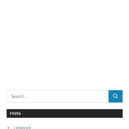
Search
SEARCH
for:
FRISS
Limassol