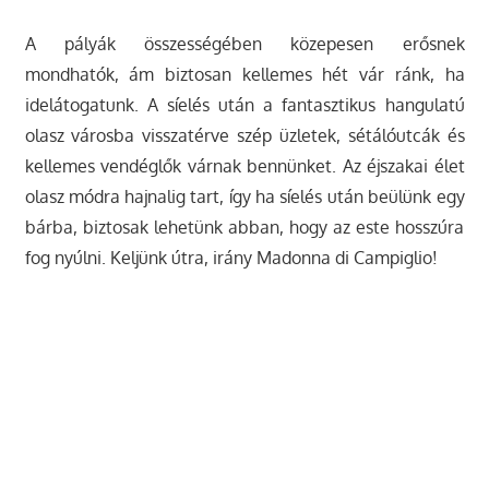
A pályák összességében közepesen erősnek
mondhatók, ám biztosan kellemes hét vár ránk, ha
idelátogatunk. A síelés után a fantasztikus hangulatú
olasz városba visszatérve szép üzletek, sétálóutcák és
kellemes vendéglők várnak bennünket. Az éjszakai élet
olasz módra hajnalig tart, így ha síelés után beülünk egy
bárba, biztosak lehetünk abban, hogy az este hosszúra
fog nyúlni. Keljünk útra, irány Madonna di Campiglio!