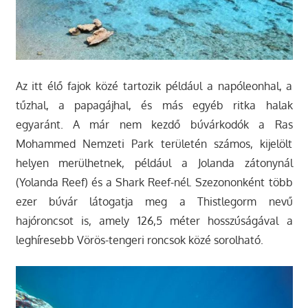
Az itt élő fajok közé tartozik például a napóleonhal, a
tűzhal, a papagájhal, és más egyéb ritka halak
egyaránt. A már nem kezdő búvárkodók a Ras
Mohammed Nemzeti Park területén számos, kijelölt
helyen merülhetnek, például a Jolanda zátonynál
(Yolanda Reef) és a Shark Reef-nél. Szezononként több
ezer búvár látogatja meg a Thistlegorm nevű
hajóroncsot is, amely 126,5 méter hosszúságával a
leghíresebb Vörös-tengeri roncsok közé sorolható.