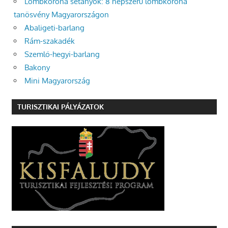
Lombkorona sétányok: 8 népszerű lombkorona
tanösvény Magyarországon
Abaligeti-barlang
Rám-szakadék
Szemlő-hegyi-barlang
Bakony
Mini Magyarország
TURISZTIKAI PÁLYÁZATOK