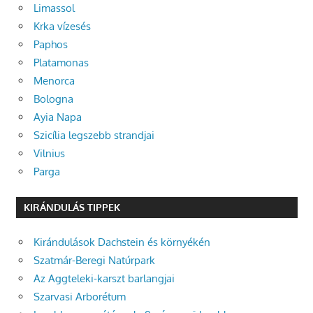
Limassol
Krka vízesés
Paphos
Platamonas
Menorca
Bologna
Ayia Napa
Szicília legszebb strandjai
Vilnius
Parga
KIRÁNDULÁS TIPPEK
Kirándulások Dachstein és környékén
Szatmár-Beregi Natúrpark
Az Aggteleki-karszt barlangjai
Szarvasi Arborétum