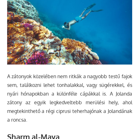
A zátonyok közelében nem ritkák a nagyobb testű fajok
sem, találkozni lehet tonhalakkal, vagy sügérekkel, és
nyári hónapokban a különféle cápákkal is. A Jolanda
zátony az egyik legkedveltebb merülési hely, ahol
megtekinthető a régi ciprusi teherhajónak a Jolandának
a roncsa.
Sharm al-Maya