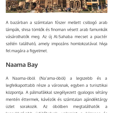
A bazárban a számtalan fűszer mellett csillogó arab
lámpák, shisa tömlők és finoman vésett arab famunkák
vásárolhatók meg. Az új Al-Sahaba mecset a piactér
szélén található, amely impozáns homlokzatával hívja
fel magára a figyelmet.
Naama Bay
A Naama-öböl (Na’ama-öböl) a legszebb és a
legfelkapottabb része a városnak, egyben a turisztikai
központja. A pálmafákkal szegélyezett gyalogos sétány
mentén éttermek, kávézók és számtalan ajándéktárgy
üzlet sorakozik. Az öbölben megtalálhatók a