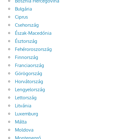
Bosznia Hercegovina
Bulgária
Ciprus
Csehország
Észak-Macedónia
Észtország
Fehéroroszország
Finnország
Franciaország
Görögország
Horvátország
Lengyelország
Lettország
Litvánia
Luxemburg
Málta
Moldova
Montenegró