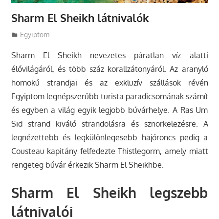
Sharm El Sheikh látnivalók
Utazasok.org
Egyiptom
Sharm El Sheikh nevezetes páratlan víz alatti
élővilágáról, és több száz korallzátonyáról. Az aranyló
homokú strandjai és az exkluzív szállások révén
Egyiptom legnépszerűbb turista paradicsomának számít
és egyben a világ egyik legjobb búvárhelye. A Ras Um
Sid strand kiváló strandolásra és sznorkelezésre. A
legnézettebb és legkülönlegesebb hajóroncs pedig a
Cousteau kapitány felfedezte Thistlegorm, amely miatt
rengeteg búvár érkezik Sharm El Sheikhbe.
Sharm El Sheikh legszebb
látnivalói