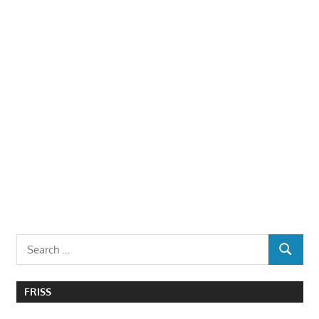
Search
SEARCH
for:
FRISS