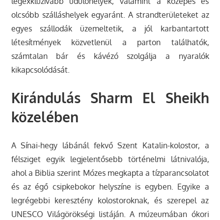
legexkluzívabb üdülőhelyek, valamint a közepes és
olcsóbb szálláshelyek egyaránt. A strandterületeket az
egyes szállodák üzemeltetik, a jól karbantartott
létesítmények közvetlenül a parton találhatók,
számtalan bár és kávézó szolgálja a nyaralók
kikapcsolódását.
Kirándulás Sharm El Sheikh
közelében
A Sínai-hegy lábánál fekvő Szent Katalin-kolostor, a
félsziget egyik legjelentősebb történelmi látnivalója,
ahol a Biblia szerint Mózes megkapta a tízparancsolatot
és az égő csipkebokor helyszíne is egyben. Egyike a
legrégebbi keresztény kolostoroknak, és szerepel az
UNESCO Világörökségi listáján. A múzeumában ókori