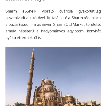
Sharm el-Sheik vibráló óvárosa gyakorlatilag
összeolvadt a kikötővel. Itt található a Sharm régi piaca
a bazár (souq) – más néven Sharm Old Market területe,
amely népszerű a hagyományos egyiptomi konyhát
nyújtó éttermekről is.