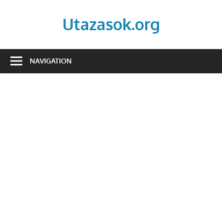
Skip
to
Utazasok.org
content
NAVIGATION