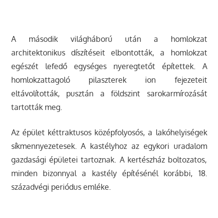
A második világháború után a homlokzat
architektonikus díszítéseit elbontották, a homlokzat
egészét lefedő egységes nyeregtetőt építettek. A
homlokzattagoló pilaszterek ion fejezeteit
eltávolították, pusztán a földszint sarokarmírozását
tartották meg.
Az épület kéttraktusos középfolyosós, a lakóhelyiségek
síkmennyezetesek. A kastélyhoz az egykori uradalom
gazdasági épületei tartoznak. A kertészház boltozatos,
minden bizonnyal a kastély építésénél korábbi, 18.
századvégi periódus emléke.