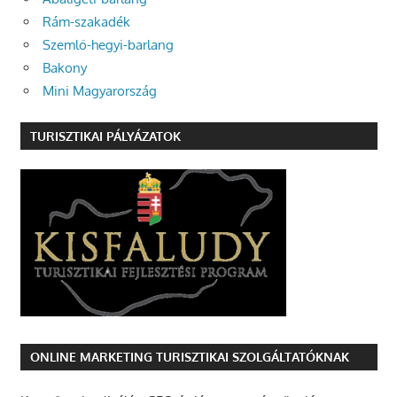
Rám-szakadék
Szemlő-hegyi-barlang
Bakony
Mini Magyarország
TURISZTIKAI PÁLYÁZATOK
ONLINE MARKETING TURISZTIKAI SZOLGÁLTATÓKNAK