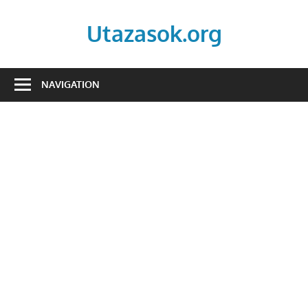
Skip
to
Utazasok.org
content
NAVIGATION