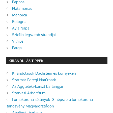
Paphos
Platamonas
Menorca
Bologna
Ayia Napa
Szicília legszebb strandjai
Vilnius
Parga
KIRÁNDULÁS TIPPEK
Kirándulások Dachstein és környékén
Szatmár-Beregi Natúrpark
Az Aggteleki-karszt barlangjai
Szarvasi Arborétum
Lombkorona sétányok: 8 népszerű lombkorona
tanösvény Magyarországon
Abaligeti-barlang