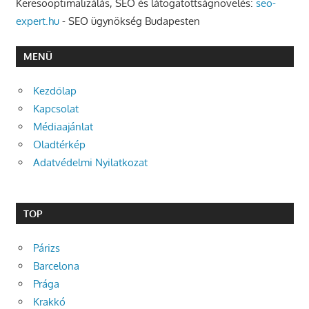
Keresőoptimalizálás, SEO és látogatottságnövelés:
seo-
expert.hu
- SEO ügynökség Budapesten
MENÜ
Kezdőlap
Kapcsolat
Médiaajánlat
Oladtérkép
Adatvédelmi Nyilatkozat
TOP
Párizs
Barcelona
Prága
Krakkó