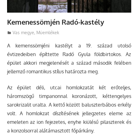
Kemenessömjén Radó-kastély
Utazasok.org
Vas megye
,
Műemlékek
A kemenssömjéni kastélyt a 19. század utolsó
évtizedeiben építtette Radó Gyula földbirtokos. Az
épület akkori megjelenését a század második felében
jellemző romantikus stílus határozta meg.
Az épület déli, utcai homlokzatát két erőteljes,
háromszögű timpanonnal koronázott, kéttengelyes
sarokrizalit uralta. A kettő között baluszterbábos erkély
volt. A homlokzat díszítésének jellegzetes eleme az
emeleten az ion fejezetes, enyhe kiülésű pilaszterek és
a konzolsorral alátámasztott főpárkány.