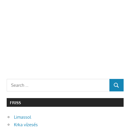
Search
SEARCH
for:
FRISS
Limassol
Krka vízesés