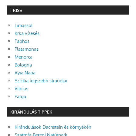
FRISS
Limassol
Krka vízesés
Paphos
Platamonas
Menorca
Bologna
Ayia Napa
Szicília legszebb strandjai
Vilnius
Parga
KIRÁNDULÁS TIPPEK
Kirándulások Dachstein és környékén
Szatmár-Beregi Natúrpark