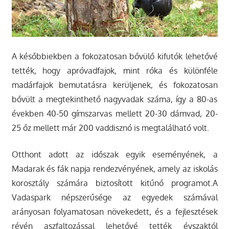
A későbbiekben a fokozatosan bővülő kifutók lehetővé
tették, hogy apróvadfajok, mint róka és különféle
madárfajok bemutatásra kerüljenek, és fokozatosan
bővült a megtekinthető nagyvadak száma, így a 80-as
években 40-50 gímszarvas mellett 20-30 dámvad, 20-
25 őz mellett már 200 vaddisznó is megtalálható volt.
Otthont adott az időszak egyik eseményének, a
Madarak és fák napja rendezvényének, amely az iskolás
korosztály számára biztosított kitűnő programot.A
Vadaspark népszerűsége az egyedek számával
arányosan folyamatosan növekedett, és a fejlesztések
révén aszfaltozással lehetővé tették évszaktól