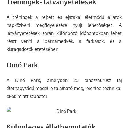
Tréningek- látványetetések
A tréningek a rejtett és éjszakai életmódú állatok
napközbeni megfigyelésére nyújt lehetőséget. A
látványetetések során különböző időpontokban lehet
részt venni a barnamedvék, a farkasok, és a
kisragadozók etetésében.
Dinó Park
A Dinó Park, amelyben 25 dinoszaurusz faj
életnagyságú modellje található meg, jelenleg technikai
okok miatt szünetel.
Különleges állatbemutatók