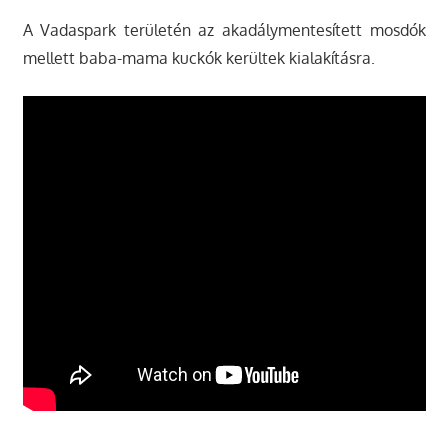
A Vadaspark területén az akadálymentesített mosdók
mellett baba-mama kuckók kerültek kialakításra.