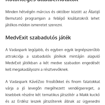
Minden hétvégén március és október között az Állatijó
Bemutató programjain a fellépő kisállatokról lehet
játékos módon ismeretet szerezni.
MedvExit szabadulós játék
A Vadaspark legújabb, és egyben egyik legnépszerűbb
attrakciója a szabadulós játékok mintáján alapuló
MedvExit játékban a két medve szabadon engedését
kell megakadályozni a résztvevőknek.
A Vadaspark KávéZoo frissítőkkel és finom falatokkal
várja a jó levegőn megéhezett vendégsereget, a
kisebbek részére két tematikus játszótér a Makk kuckó
és az Erdész leszek játszóterek állnak az ügyesedni