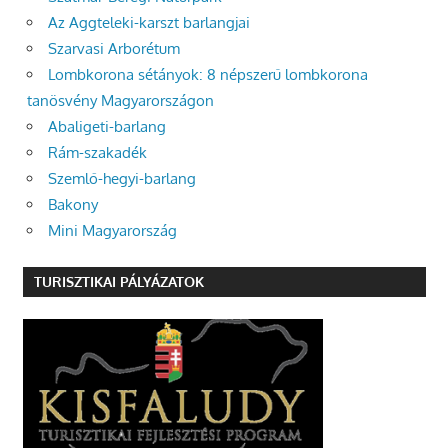
Az Aggteleki-karszt barlangjai
Szarvasi Arborétum
Lombkorona sétányok: 8 népszerű lombkorona
tanösvény Magyarországon
Abaligeti-barlang
Rám-szakadék
Szemlő-hegyi-barlang
Bakony
Mini Magyarország
TURISZTIKAI PÁLYÁZATOK