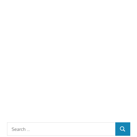
Search
SEARCH
for: