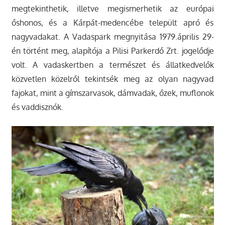
megtekinthetik, illetve megismerhetik az európai
őshonos, és a Kárpát-medencébe települt apró és
nagyvadakat. A Vadaspark megnyitása 1979.április 29-
én történt meg, alapítója a Pilisi Parkerdő Zrt. jogelődje
volt. A vadaskertben a természet és állatkedvelők
közvetlen közelről tekintsék meg az olyan nagyvad
fajokat, mint a gímszarvasok, dámvadak, őzek, muflonok
és vaddisznók.