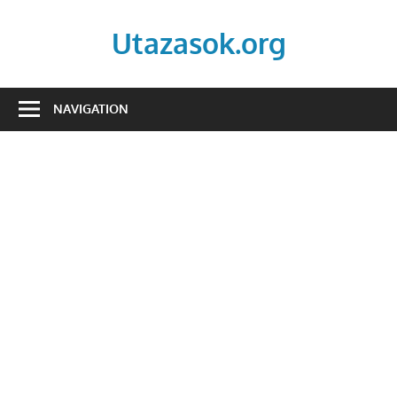
Skip
to
Utazasok.org
content
NAVIGATION