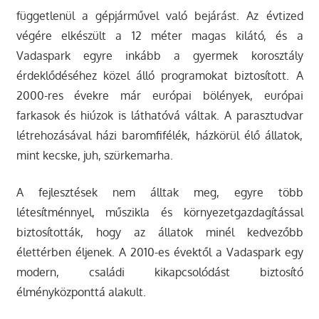
függetlenül a gépjárművel való bejárást. Az évtized
végére elkészült a 12 méter magas kilátó, és a
Vadaspark egyre inkább a gyermek korosztály
érdeklődéséhez közel álló programokat biztosított. A
2000-res évekre már európai bölények, európai
farkasok és hiúzok is láthatóvá váltak. A parasztudvar
létrehozásával házi baromfifélék, házkörül élő állatok,
mint kecske, juh, szürkemarha.
A fejlesztések nem álltak meg, egyre több
létesítménnyel, műszikla és környezetgazdagítással
biztosították, hogy az állatok minél kedvezőbb
élettérben éljenek. A 2010-es évektől a Vadaspark egy
modern, családi kikapcsolódást biztosító
élményközponttá alakult.