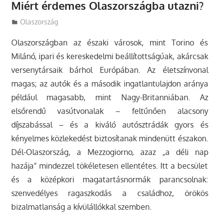
Miért érdemes Olaszországba utazni?
Utazasok.org
Olaszország
Olaszországban az északi városok, mint Torino és
Milánó, ipari és kereskedelmi beállítottságúak, akárcsak
versenytársaik bárhol Európában. Az életszínvonal
magas; az autók és a második ingatlantulajdon aránya
például magasabb, mint Nagy-Britanniában. Az
elsőrendű vasútvonalak – feltűnően alacsony
díjszabással – és a kiváló autósztrádák gyors és
kényelmes közlekedést biztosítanak mindenütt északon.
Dél-Olaszország, a Mezzogiorno, azaz „a déli nap
hazája” mindezzel tökéletesen ellentétes. Itt a becsület
és a középkori magatartásnormák parancsolnak:
szenvedélyes ragaszkodás a családhoz, örökös
bizalmatlanság a kívülállókkal szemben.