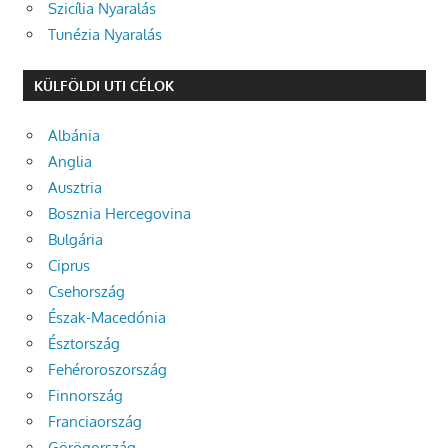
Szicília Nyaralás
Tunézia Nyaralás
KÜLFÖLDI UTI CÉLOK
Albánia
Anglia
Ausztria
Bosznia Hercegovina
Bulgária
Ciprus
Csehország
Észak-Macedónia
Észtország
Fehéroroszország
Finnország
Franciaország
Görögország