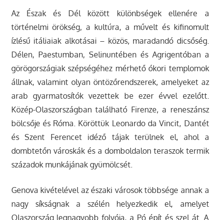
Az Észak és Dél között különbségek ellenére a
történelmi örökség, a kultúra, a művelt és kifinomult
ízlésű itáliaiak alkotásai – közös, maradandó dicsőség.
Délen, Paestumban, Selinuntében és Agrigentóban a
görögországiak szépségéhez mérhető ókori templomok
állnak, valamint olyan öntözőrendszerek, amelyeket az
arab gyarmatosítók vezettek be ezer évvel ezelőtt.
Közép-Olaszországban található Firenze, a reneszánsz
bölcsője és Róma. Köröttük Leonardo da Vincit, Dantét
és Szent Ferencet idéző tájak terülnek el, ahol a
dombtetőn városkák és a domboldalon teraszok termik
századok munkájának gyümölcsét.
Genova kivételével az északi városok többsége annak a
nagy síkságnak a szélén helyezkedik el, amelyet
Olaszország legnagyobb folyója, a Pó épít és szel át. A