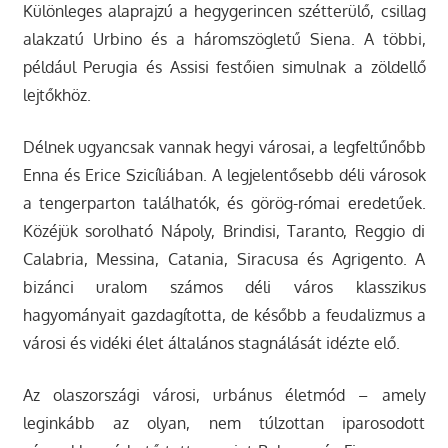
Különleges alaprajzú a hegygerincen szétterülő, csillag
alakzatú Urbino és a háromszögletű Siena. A többi,
például Perugia és Assisi festőien simulnak a zöldellő
lejtőkhöz.
Délnek ugyancsak vannak hegyi városai, a legfeltűnőbb
Enna és Erice Szicíliában. A legjelentősebb déli városok
a tengerparton találhatók, és görög-római eredetűek.
Közéjük sorolható Nápoly, Brindisi, Taranto, Reggio di
Calabria, Messina, Catania, Siracusa és Agrigento. A
bizánci uralom számos déli város klasszikus
hagyományait gazdagította, de később a feudalizmus a
városi és vidéki élet általános stagnálását idézte elő.
Az olaszországi városi, urbánus életmód – amely
leginkább az olyan, nem túlzottan iparosodott