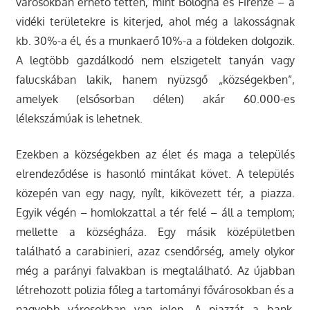
városokban érhető tetten, mint Bologna és Firenze – a
vidéki területekre is kiterjed, ahol még a lakosságnak
kb. 30%-a él, és a munkaerő 10%-a a földeken dolgozik.
A legtöbb gazdálkodó nem elszigetelt tanyán vagy
falucskában lakik, hanem nyüzsgő „községekben”,
amelyek (elsősorban délen) akár 60.000-es
lélekszámúak is lehetnek.
Ezekben a községekben az élet és maga a település
elrendeződése is hasonló mintákat követ. A település
közepén van egy nagy, nyílt, kikövezett tér, a piazza.
Egyik végén – homlokzattal a tér felé – áll a templom;
mellette a községháza. Egy másik középületben
található a carabinieri, azaz csendőrség, amely olykor
még a parányi falvakban is megtalálható. Az újabban
létrehozott polizia főleg a tartományi fővárosokban és a
nagyobb városokban van jelen. A piazzát a bank,