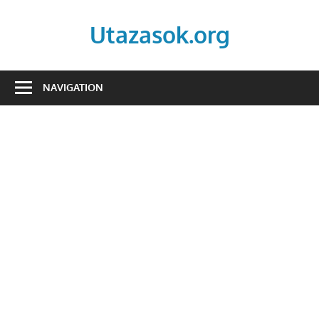
Skip
to
Utazasok.org
content
NAVIGATION