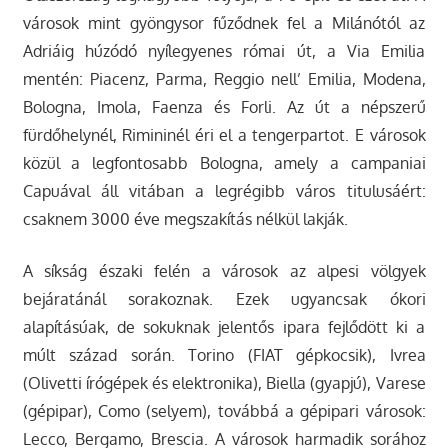
városok mint gyöngysor fűződnek fel a Milánótól az
Adriáig húzódó nyílegyenes római út, a Via Emilia
mentén: Piacenz, Parma, Reggio nell’ Emilia, Modena,
Bologna, Imola, Faenza és Forli. Az út a népszerű
fürdőhelynél, Rimininél éri el a tengerpartot. E városok
közül a legfontosabb Bologna, amely a campaniai
Capuával áll vitában a legrégibb város titulusáért:
csaknem 3000 éve megszakítás nélkül lakják.
A síkság északi felén a városok az alpesi völgyek
bejáratánál sorakoznak. Ezek ugyancsak ókori
alapításúak, de sokuknak jelentős ipara fejlődött ki a
múlt század során. Torino (FIAT gépkocsik), Ivrea
(Olivetti írógépek és elektronika), Biella (gyapjú), Varese
(gépipar), Como (selyem), továbbá a gépipari városok:
Lecco, Bergamo, Brescia. A városok harmadik sorához