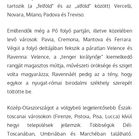
tartozik (a „felföld” és az „alföld” között) Vercelli,
Novara, Milano, Padova és Treviso.
Említendők még a Pó folyó partján, illetve közelében
levő városok: Pavia, Cremona, Mantova és Ferrara.
Végül a folyó deltájában fekszik a páratlan Velence és
Ravenna: Velence, a „tenger királynője” kiemelkedő
rangját magasztos múltja, művészeti öröksége és sziget
volta magyarázza; Ravennáét pedig az a tény, hogy
egykor a nyugat-római birodalmi székhely szerepét
töltötte be.
Közép-Olaszországot a völgybeli legjelentősebb Észak-
toscanai városokon (Firenze, Pistoia, Pisa, Lucca) kívül
hegyi települések jellemzik. Többségük Dél-
Toscanában, Umbriában és Marchéban található.