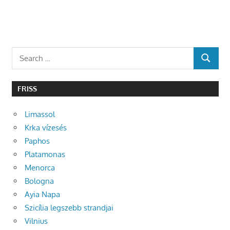
Search
SEARCH
for:
FRISS
Limassol
Krka vízesés
Paphos
Platamonas
Menorca
Bologna
Ayia Napa
Szicília legszebb strandjai
Vilnius