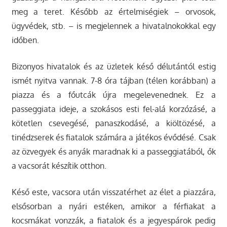
meg a teret. Később az értelmiségiek – orvosok,
ügyvédek, stb. – is megjelennek a hivatalnokokkal egy
időben.
Bizonyos hivatalok és az üzletek késő délutántól estig
ismét nyitva vannak. 7-8 óra tájban (télen korábban) a
piazza és a főutcák újra megelevenednek. Ez a
passeggiata ideje, a szokásos esti fel-alá korzózásé, a
kötetlen csevegésé, panaszkodásé, a kiöltözésé, a
tinédzserek és fiatalok számára a játékos évődésé. Csak
az özvegyek és anyák maradnak ki a passeggiatából, ők
a vacsorát készítik otthon.
Késő este, vacsora után visszatérhet az élet a piazzára,
elsősorban a nyári estéken, amikor a férfiakat a
kocsmákat vonzzák, a fiatalok és a jegyespárok pedig