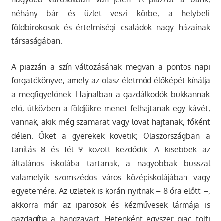
néhány bár és üzlet veszi körbe, a helybeli
földbirokosok és értelmiségi családok nagy házainak
társaságában.
A piazzán a szín változásának megvan a pontos napi
forgatókönyve, amely az olasz életmód élőképét kínálja
a megfigyelőnek. Hajnalban a gazdálkodók bukkannak
elő, útközben a földjükre menet felhajtanak egy kávét;
vannak, akik még szamarat vagy lovat hajtanak, főként
délen. Őket a gyerekek követik; Olaszországban a
tanítás 8 és fél 9 között kezdődik. A kisebbek az
általános iskolába tartanak; a nagyobbak busszal
valamelyik szomszédos város középiskolájában vagy
egyetemére. Az üzletek is korán nyitnak – 8 óra előtt –,
akkorra már az iparosok és kézművesek lármája is
gazdagítja a hangzavart. Hetenként egyszer piac tölti