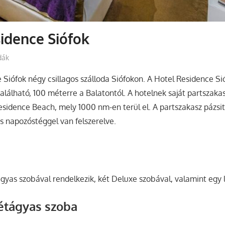
idence Siófok
dák
 Siófok négy csillagos szálloda Siófokon. A Hotel Residence Si
alálható, 100 méterre a Balatontól. A hotelnek saját partszaka
esidence Beach, mely 1000 nm-en terül el. A partszakasz pázsit
 napozóstéggel van felszerelve.
ágyas szobával rendelkezik, két Deluxe szobával, valamint egy l
étágyas szoba