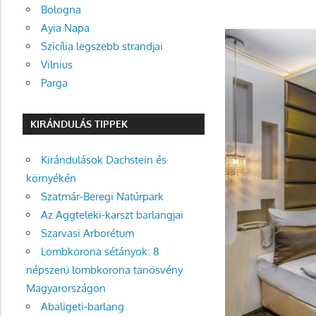
Bologna
Ayia Napa
Szicília legszebb strandjai
Vilnius
Parga
KIRÁNDULÁS TIPPEK
Kirándulások Dachstein és
környékén
Szatmár-Beregi Natúrpark
Az Aggteleki-karszt barlangjai
Szarvasi Arborétum
Lombkorona sétányok: 8
népszerű lombkorona tanösvény
Magyarországon
Abaligeti-barlang