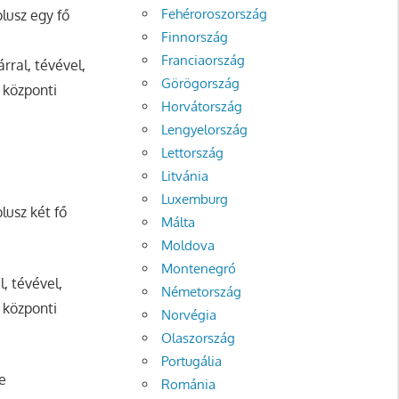
Fehéroroszország
lusz egy fő
Finnország
Franciaország
rral, tévével,
Görögország
 központi
Horvátország
Lengyelország
Lettország
Litvánia
Luxemburg
lusz két fő
Málta
Moldova
Montenegró
, tévével,
Németország
 központi
Norvégia
Olaszország
Portugália
e
Románia