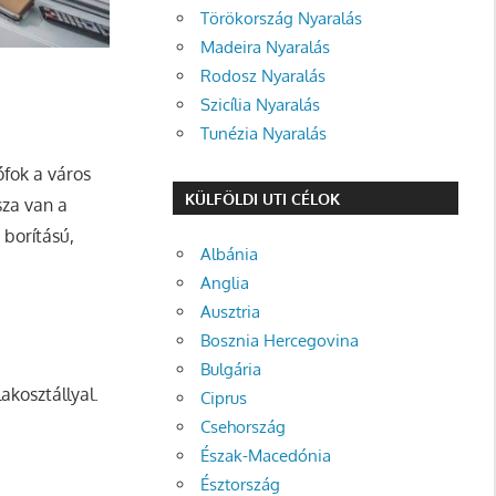
Törökország Nyaralás
Madeira Nyaralás
Rodosz Nyaralás
Szicília Nyaralás
Tunézia Nyaralás
ófok a város
KÜLFÖLDI UTI CÉLOK
sza van a
 borítású,
Albánia
Anglia
Ausztria
Bosznia Hercegovina
Bulgária
akosztállyal.
Ciprus
Csehország
Észak-Macedónia
Észtország