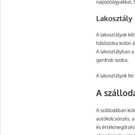
napozóágyakkal, 
Lakosztály
A lakosztályok ké
hálószoba külön á
A lakosztályban a
gardrob szoba.
A lakosztályok fel
A szállod
A szállodában kül
autókölcsönzés, a
és értékmegőrzés, 