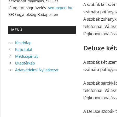
Keresőoptimalizálás, SEO és
A szobák két szem
látogatottságnövelés:
seo-expert.hu
-
számára pótágyaz
SEO ügynökség Budapesten
A szobák zuhanyka
telefonnal. Válas
MENÜ
légkondicionáláss
Kezdőlap
Deluxe két
Kapcsolat
Médiaajánlat
A szobák két szem
Oladtérkép
számára pótágyaz
Adatvédelmi Nyilatkozat
A szobák sarokkád
telefonnal. Válas
légkondicionáláss
A Deluxe szobák t