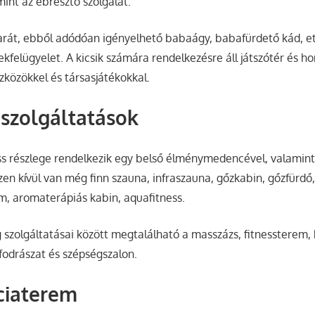
mint az ébresztő szolgálat.
arát, ebből adódóan igényelhető babaágy, babafürdető kád, e
kfelügyelet. A kicsik számára rendelkezésre áll játszótér és h
zközökkel és társasjátékokkal.
szolgáltatások
ss részlege rendelkezik egy belső élménymedencével, valamint
zen kívül van még finn szauna, infraszauna, gőzkabin, gőzfürdő,
m, aromaterápiás kabin, aquafitness.
g szolgáltatásai között megtalálható a masszázs, fitnessterem,
 fodrászat és szépségszalon.
ciaterem