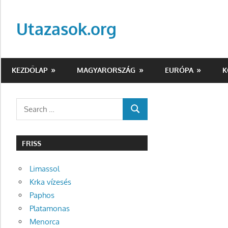
Skip
to
Utazasok.org
content
KEZDŐLAP
MAGYARORSZÁG
EURÓPA
K
Search
SEARCH
for:
FRISS
Limassol
Krka vízesés
Paphos
Platamonas
Menorca