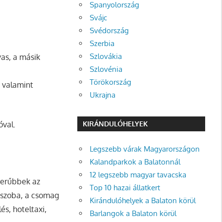
Spanyolország
Svájc
Svédország
Szerbia
Szlovákia
yas, a másik
Szlovénia
Törökország
, valamint
Ukrajna
óval.
KIRÁNDULÓHELYEK
Legszebb várak Magyarországon
Kalandparkok a Balatonnál
12 legszebb magyar tavacska
zerűbbek az
Top 10 hazai állatkert
agszoba, a csomag
Kirándulóhelyek a Balaton körül
és, hoteltaxi,
Barlangok a Balaton körül