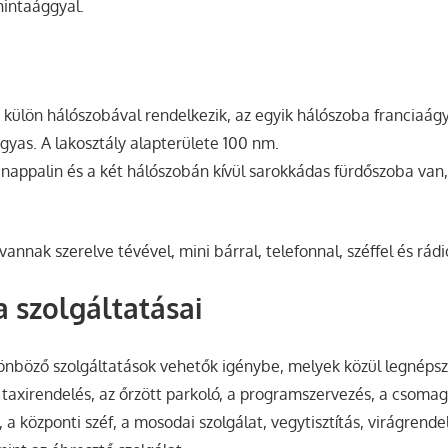
hintaággyal.
t külön hálószobával rendelkezik, az egyik hálószoba franciaág
gyas. A lakosztály alapterülete 100 nm.
 nappalin és a két hálószobán kívül sarokkádas fürdőszoba van
 vannak szerelve tévével, mini bárral, telefonnal, széffel és rádi
a szolgáltatásai
önböző szolgáltatások vehetők igénybe, melyek közül legnéps
 taxirendelés, az őrzött parkoló, a programszervezés, a csom
a központi széf, a mosodai szolgálat, vegytisztítás, virágrendel