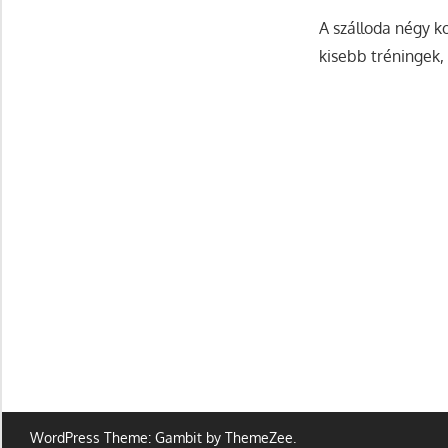
A szálloda négy 
kisebb tréningek
WordPress Theme: Gambit by ThemeZee.