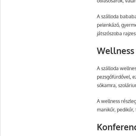
olvasósarok, vala
A szálloda babab
pelenkázó, gyerme
játszószoba rajzes
Wellness 
A szálloda wellne
pezsgőfürdővel, e
sókamra, szoláriu
A wellness részle
manikűr, pedikűr,
Konferen