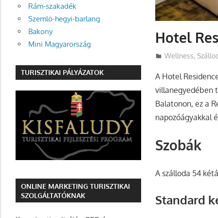
Rám-szakadék
Szemlő-hegyi-barlang
Bakony
Hotel Res
Mini Magyarország
Utazasok.org
Wellness
,
Szállo
TURISZTIKAI PÁLYÁZATOK
A Hotel Residence
villanegyedében t
Balatonon, ez a R
napozóágyakkal és
Szobák
A szálloda 54 két
ONLINE MARKETING TURISZTIKAI
SZOLGÁLTATÓKNAK
Standard k