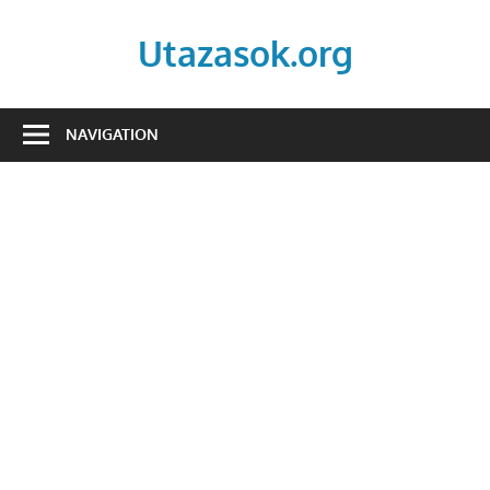
Skip
to
Utazasok.org
content
NAVIGATION