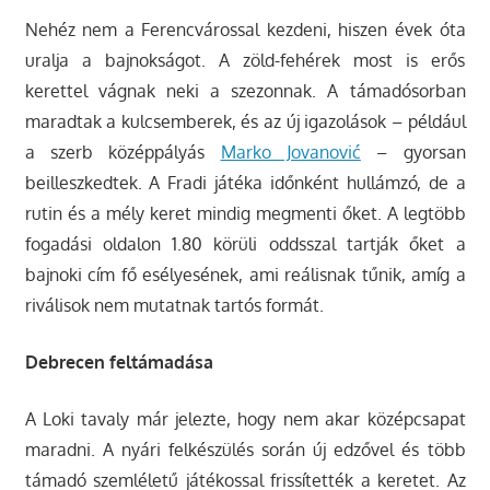
Nehéz nem a Ferencvárossal kezdeni, hiszen évek óta
uralja a bajnokságot. A zöld-fehérek most is erős
kerettel vágnak neki a szezonnak. A támadósorban
maradtak a kulcsemberek, és az új igazolások – például
a szerb középpályás
Marko Jovanović
– gyorsan
beilleszkedtek. A Fradi játéka időnként hullámzó, de a
rutin és a mély keret mindig megmenti őket. A legtöbb
fogadási oldalon 1.80 körüli oddsszal tartják őket a
bajnoki cím fő esélyesének, ami reálisnak tűnik, amíg a
riválisok nem mutatnak tartós formát.
Debrecen feltámadása
A Loki tavaly már jelezte, hogy nem akar középcsapat
maradni. A nyári felkészülés során új edzővel és több
támadó szemléletű játékossal frissítették a keretet. Az