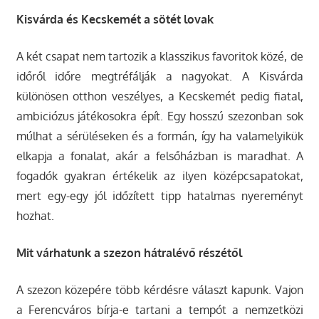
Kisvárda és Kecskemét a sötét lovak
A két csapat nem tartozik a klasszikus favoritok közé, de
időről időre megtréfálják a nagyokat. A Kisvárda
különösen otthon veszélyes, a Kecskemét pedig fiatal,
ambiciózus játékosokra épít. Egy hosszú szezonban sok
múlhat a sérüléseken és a formán, így ha valamelyikük
elkapja a fonalat, akár a felsőházban is maradhat. A
fogadók gyakran értékelik az ilyen középcsapatokat,
mert egy-egy jól időzített tipp hatalmas nyereményt
hozhat.
Mit várhatunk a szezon hátralévő részétől
A szezon közepére több kérdésre választ kapunk. Vajon
a Ferencváros bírja-e tartani a tempót a nemzetközi