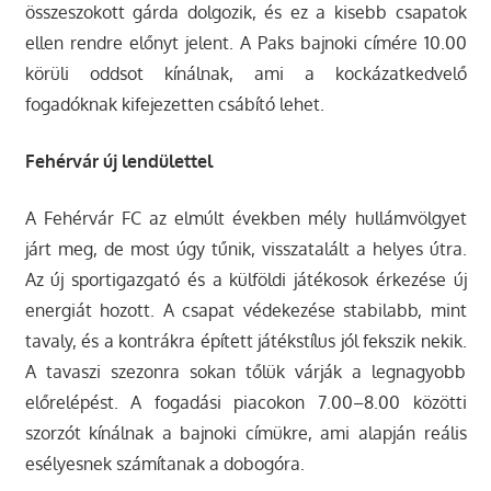
összeszokott gárda dolgozik, és ez a kisebb csapatok
ellen rendre előnyt jelent. A Paks bajnoki címére 10.00
körüli oddsot kínálnak, ami a kockázatkedvelő
fogadóknak kifejezetten csábító lehet.
Fehérvár új lendülettel
A Fehérvár FC az elmúlt években mély hullámvölgyet
járt meg, de most úgy tűnik, visszatalált a helyes útra.
Az új sportigazgató és a külföldi játékosok érkezése új
energiát hozott. A csapat védekezése stabilabb, mint
tavaly, és a kontrákra épített játékstílus jól fekszik nekik.
A tavaszi szezonra sokan tőlük várják a legnagyobb
előrelépést. A fogadási piacokon 7.00–8.00 közötti
szorzót kínálnak a bajnoki címükre, ami alapján reális
esélyesnek számítanak a dobogóra.