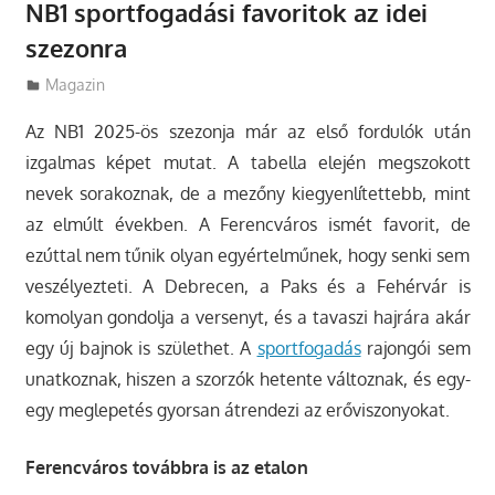
NB1 sportfogadási favoritok az idei
szezonra
Utazasok.org
Magazin
Az NB1 2025-ös szezonja már az első fordulók után
izgalmas képet mutat.
A tabella elején megszokott
nevek sorakoznak, de a mezőny kiegyenlítettebb, mint
az elmúlt években. A Ferencváros ismét favorit, de
ezúttal nem tűnik olyan egyértelműnek, hogy senki sem
veszélyezteti. A Debrecen, a Paks és a Fehérvár is
komolyan gondolja a versenyt, és a tavaszi hajrára akár
egy új bajnok is születhet. A
sportfogadás
rajongói sem
unatkoznak, hiszen a szorzók hetente változnak, és egy-
egy meglepetés gyorsan átrendezi az erőviszonyokat.
Ferencváros továbbra is az etalon