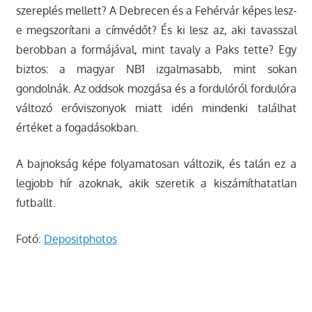
szereplés mellett? A Debrecen és a Fehérvár képes lesz-
e megszorítani a címvédőt? És ki lesz az, aki tavasszal
berobban a formájával, mint tavaly a Paks tette? Egy
biztos: a magyar NB1 izgalmasabb, mint sokan
gondolnák. Az oddsok mozgása és a fordulóról fordulóra
változó erőviszonyok miatt idén mindenki találhat
értéket a fogadásokban.
A bajnokság képe folyamatosan változik, és talán ez a
legjobb hír azoknak, akik szeretik a kiszámíthatatlan
futballt.
Fotó:
Depositphotos