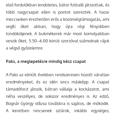
első fordulókban lendületes, bátor futballt játszottak, és
több nagycsapat ellen is pontot szereztek. A hazai
meccseiken érezhetően erős a közönségtámogatás, ami
segíti őket abban, hogy újra régi fényükben
tündököljenek. A bukmékerek már most komolyabban
veszik őket, 5.50–6.00 körüli szorzóval számolnak rájuk
a végső győzelemre.
Paks, a meglepetésre mindig kész csapat
A Paks az elmúlt években rendszeresen hozott váratlan
eredményeket, és ez idén sincs másképp. A csapat
támadófocit játszik, bátran vállalja a kockázatot, ami
néha veszélyes, de sokszor eredményes is. Az edző,
Bognár György stílusa továbbra is sajátos, de működik.
A keretben nincsenek sztárok, inkább egységes,