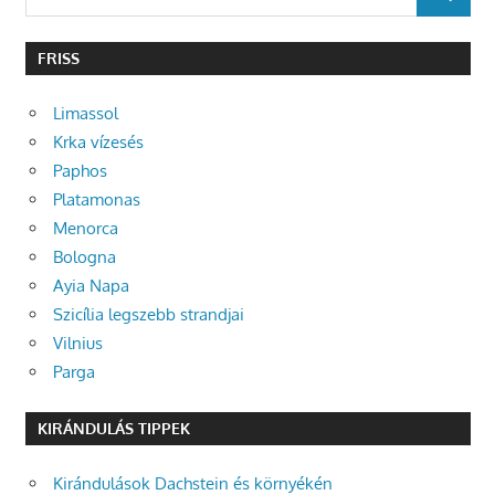
SEARCH
for:
FRISS
Limassol
Krka vízesés
Paphos
Platamonas
Menorca
Bologna
Ayia Napa
Szicília legszebb strandjai
Vilnius
Parga
KIRÁNDULÁS TIPPEK
Kirándulások Dachstein és környékén