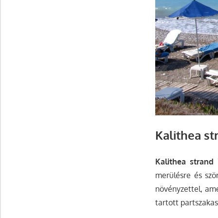
Kalithea
st
Kalithea
strand
7
merülésre és ször
növényzettel, ame
tartott partszaka