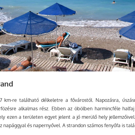
rand
 km-re található délkeletre a fővárostól. Napozásra, úszásr
fözésre alkalmas rész. Ebben az öbölben harmincféle halfaj 
ly ezen a területen egyet jelent a jó merülő hely jellemzőiv
sz napággyal és napernyővel. A strandon számos fenyőfa is talá