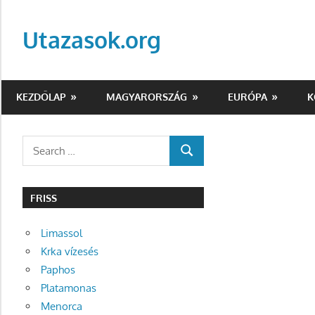
Skip
to
Utazasok.org
content
KEZDŐLAP
MAGYARORSZÁG
EURÓPA
K
Search
SEARCH
for:
FRISS
Limassol
Krka vízesés
Paphos
Platamonas
Menorca