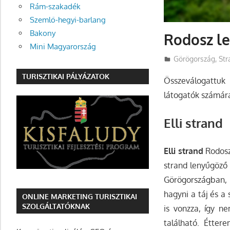
Rám-szakadék
Szemlő-hegyi-barlang
Bakony
Rodosz le
Mini Magyarország
Utazasok.org
Görögország
,
Str
TURISZTIKAI PÁLYÁZATOK
Összeválogattuk 
látogatók számár
Elli strand
Elli strand
Rodosz 
strand lenyűgöző 
Görögországban, 
hagyni a táj és a
ONLINE MARKETING TURISZTIKAI
SZOLGÁLTATÓKNAK
is vonzza, így n
található. Étte