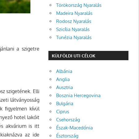
Törökország Nyaralás
Madeira Nyaralás
Rodosz Nyaralás
Szicília Nyaralás
Tunézia Nyaralás
ánlani a szigetre
KÜLFÖLDI UTI CÉLOK
Albánia
Anglia
Ausztria
z szigetének. Elli
Bosznia Hercegovina
zeti látványosság
Bulgária
k figyelmen kívül
Ciprus
yező hotel lakóit
Csehország
s akvárium is itt
Észak-Macedónia
kiaknázva az ide
Észtország