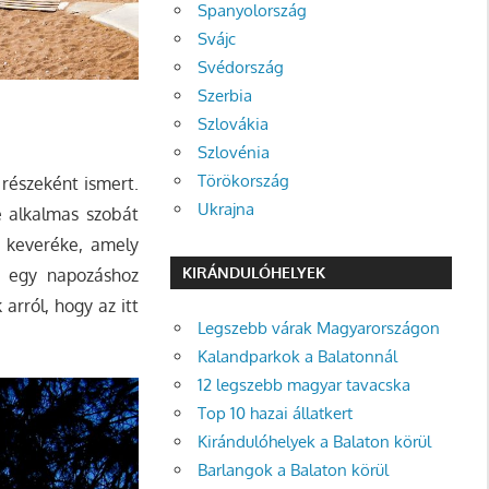
Spanyolország
Svájc
Svédország
Szerbia
Szlovákia
Szlovénia
Törökország
 részeként ismert.
Ukrajna
e alkalmas szobát
s keveréke, amely
KIRÁNDULÓHELYEK
i egy napozáshoz
arról, hogy az itt
Legszebb várak Magyarországon
Kalandparkok a Balatonnál
12 legszebb magyar tavacska
Top 10 hazai állatkert
Kirándulóhelyek a Balaton körül
Barlangok a Balaton körül