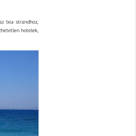
z Ixia strandhoz,
zhetetlen hotelek,