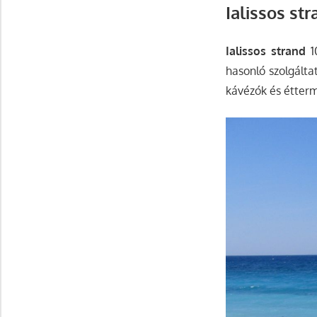
Ialissos st
Ialissos strand
10
hasonló szolgálta
kávézók és étter