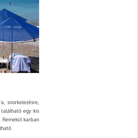
a, snorkelezésre,
található egy kis
el. Remekül karban
lható.