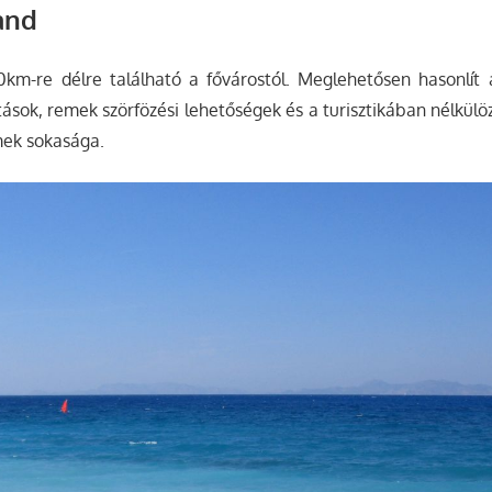
rand
km-re délre található a fővárostól. Meglehetősen hasonlít a
tások, remek szörfözési lehetőségek és a turisztikában nélkülö
mek sokasága.