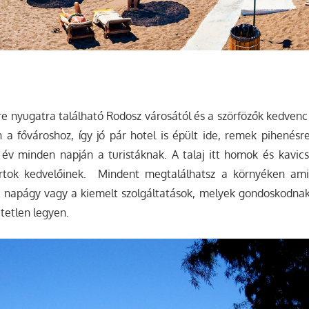
e nyugatra található Rodosz városától és a szörfözők kedvenc
a fővároshoz, így jó pár hotel is épült ide, remek pihenésr
 év minden napján a turistáknak. A talaj itt homok és kavic
portok kedvelőinek. Mindent megtalálhatsz a környéken am
, napágy vagy a kiemelt szolgáltatások, melyek gondoskodnak 
etetlen legyen.