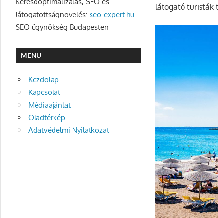
Keresőoptimalizálás, SEO és
látogató turisták
látogatottságnövelés:
seo-expert.hu
-
SEO ügynökség Budapesten
MENÜ
Kezdőlap
Kapcsolat
Médiaajánlat
Oladtérkép
Adatvédelmi Nyilatkozat