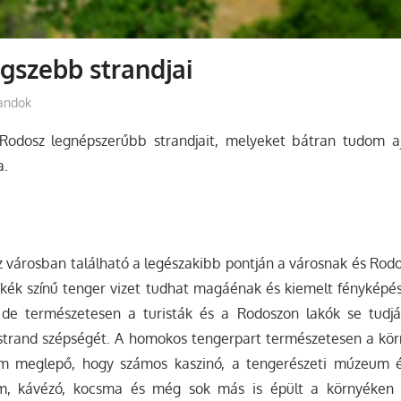
gszebb strandjai
andok
Rodosz legnépszerűbb strandjait, melyeket bátran tudom aj
a.
városban található a legészakibb pontján a városnak és Rodos
kék színű tenger vizet tudhat magáénak és kiemelt fényképés
de természetesen a turisták és a Rodoszon lakók se tudjá
 strand szépségét. A homokos tengerpart természetesen a körn
em meglepő, hogy számos kaszinó, a tengerészeti múzeum é
rem, kávézó, kocsma és még sok más is épült a környéken 