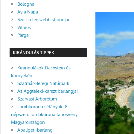
Bologna
Ayia Napa
Szicília legszebb strandjai
Vilnius
Parga
KIRÁNDULÁS TIPPEK
Kirándulások Dachstein és
környékén
Szatmár-Beregi Natúrpark
Az Aggteleki-karszt barlangjai
Szarvasi Arborétum
Lombkorona sétányok: 8
népszerű lombkorona tanösvény
Magyarországon
Abaligeti-barlang