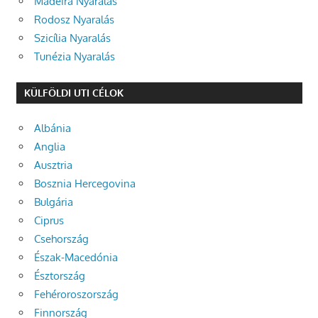
Madeira Nyaralás
Rodosz Nyaralás
Szicília Nyaralás
Tunézia Nyaralás
KÜLFÖLDI UTI CÉLOK
Albánia
Anglia
Ausztria
Bosznia Hercegovina
Bulgária
Ciprus
Csehország
Észak-Macedónia
Észtország
Fehéroroszország
Finnország