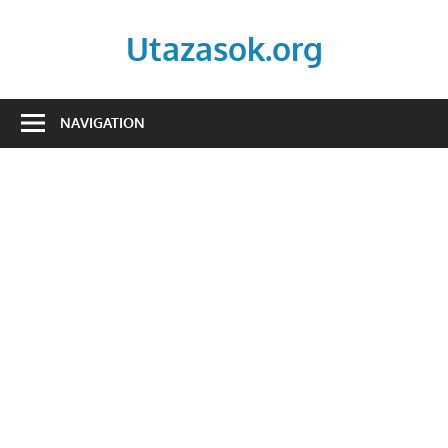
Skip
to
Utazasok.org
content
NAVIGATION