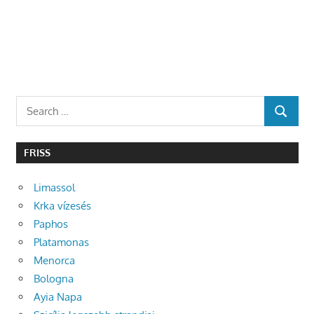
Search
SEARCH
for:
FRISS
Limassol
Krka vízesés
Paphos
Platamonas
Menorca
Bologna
Ayia Napa