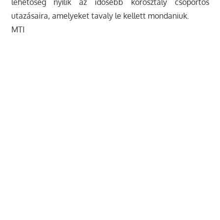
lehetőség nyílik az idősebb korosztály csoportos
utazásaira, amelyeket tavaly le kellett mondaniuk.
MTI