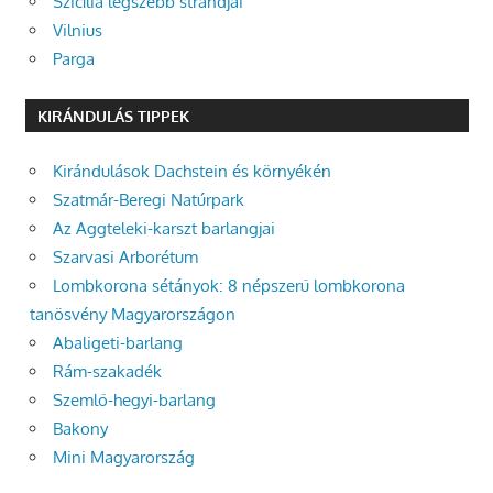
Szicília legszebb strandjai
Vilnius
Parga
KIRÁNDULÁS TIPPEK
Kirándulások Dachstein és környékén
Szatmár-Beregi Natúrpark
Az Aggteleki-karszt barlangjai
Szarvasi Arborétum
Lombkorona sétányok: 8 népszerű lombkorona
tanösvény Magyarországon
Abaligeti-barlang
Rám-szakadék
Szemlő-hegyi-barlang
Bakony
Mini Magyarország