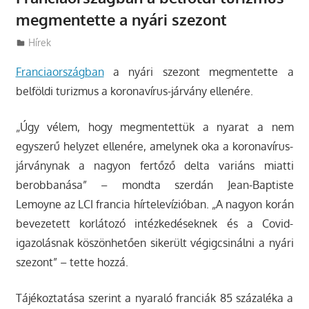
megmentette a nyári szezont
Utazasok.org
Hírek
Franciaországban
a nyári szezont megmentette a
belföldi turizmus a koronavírus-járvány ellenére.
„Úgy vélem, hogy megmentettük a nyarat a nem
egyszerű helyzet ellenére, amelynek oka a koronavírus-
járványnak a nagyon fertőző delta variáns miatti
berobbanása” – mondta szerdán Jean-Baptiste
Lemoyne az LCI francia hírtelevízióban. „A nagyon korán
bevezetett korlátozó intézkedéseknek és a Covid-
igazolásnak köszönhetően sikerült végigcsinálni a nyári
szezont” – tette hozzá.
Tájékoztatása szerint a nyaraló franciák 85 százaléka a