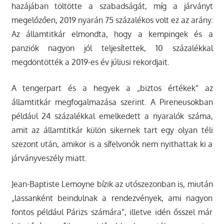
hazájában töltötte a szabadságát, míg a járványt
megelőzően, 2019 nyarán 75 százalékos volt ez az arány.
Az államtitkár elmondta, hogy a kempingek és a
panziók nagyon jól teljesítettek, 10 százalékkal
megdöntötték a 2019-es év júliusi rekordjait.
A tengerpart és a hegyek a „biztos értékek” az
államtitkár megfogalmazása szerint. A Pireneusokban
például 24 százalékkal emelkedett a nyaralók száma,
amit az államtitkár külön sikernek tart egy olyan téli
szezont után, amikor is a sífelvonók nem nyithattak ki a
járványveszély miatt.
Jean-Baptiste Lemoyne bízik az utószezonban is, miután
„lassanként beindulnak a rendezvények, ami nagyon
fontos például Párizs számára”, illetve idén ősszel már