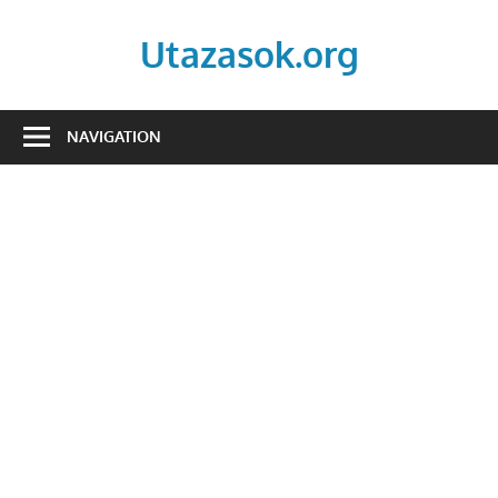
Skip
to
Utazasok.org
content
NAVIGATION