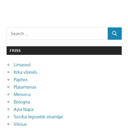
Search
SEARCH
for:
FRISS
Limassol
Krka vízesés
Paphos
Platamonas
Menorca
Bologna
Ayia Napa
Szicília legszebb strandjai
Vilnius