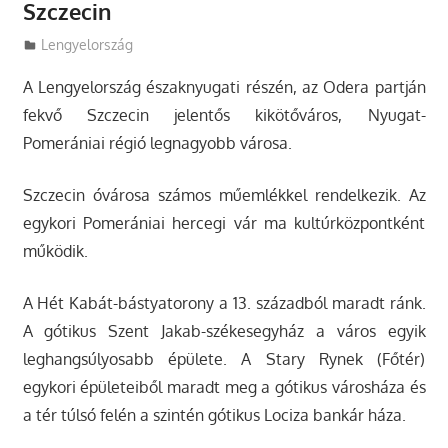
Szczecin
Utazasok.org
Lengyelország
A Lengyelország északnyugati részén, az Odera partján
fekvő Szczecin jelentős kikötőváros, Nyugat-
Pomerániai régió legnagyobb városa.
Szczecin óvárosa számos műemlékkel rendelkezik. Az
egykori Pomerániai hercegi vár ma kultúrközpontként
működik.
A Hét Kabát-bástyatorony a 13. századból maradt ránk.
A gótikus Szent Jakab-székesegyház a város egyik
leghangsúlyosabb épülete. A Stary Rynek (Főtér)
egykori épületeiből maradt meg a gótikus városháza és
a tér túlsó felén a szintén gótikus Lociza bankár háza.