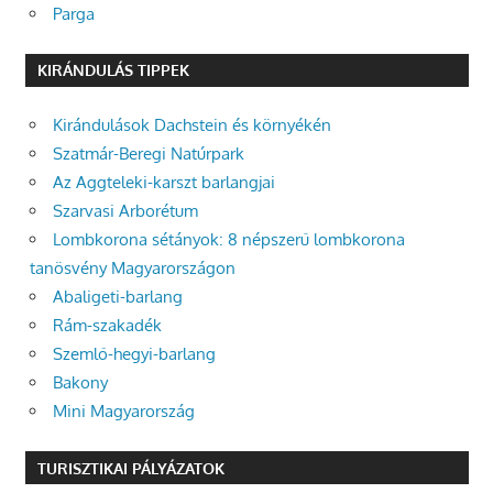
Parga
KIRÁNDULÁS TIPPEK
Kirándulások Dachstein és környékén
Szatmár-Beregi Natúrpark
Az Aggteleki-karszt barlangjai
Szarvasi Arborétum
Lombkorona sétányok: 8 népszerű lombkorona
tanösvény Magyarországon
Abaligeti-barlang
Rám-szakadék
Szemlő-hegyi-barlang
Bakony
Mini Magyarország
TURISZTIKAI PÁLYÁZATOK