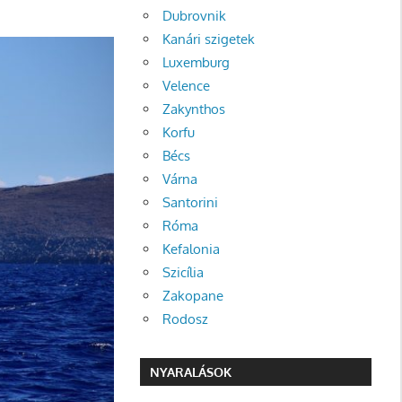
Dubrovnik
Kanári szigetek
Luxemburg
Velence
Zakynthos
Korfu
Bécs
Várna
Santorini
Róma
Kefalonia
Szicília
Zakopane
Rodosz
NYARALÁSOK