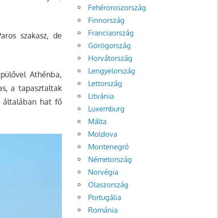
Fehéroroszország
Finnország
Franciaország
aros szakasz, de
Görögország
Horvátország
Lengyelország
epülővel Athénba,
Lettország
s, a tapasztaltak
Litvánia
 általában hat fő
Luxemburg
Málta
Moldova
Montenegró
Németország
Norvégia
Olaszország
Portugália
Románia