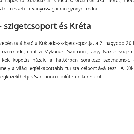
b napos tartózkodásra is ideális, érdemes akár autót, moto
 természeti látványosságaiban gyönyörködni.
 szigetcsoport és Kréta
zepén található a Kükládok-szigetcsoportja, a 21 nagyobb 20 
rtoznak ide, mint a Mykonos, Santorini, vagy Naxos szigete.
, kék kupolás házak, a háttérben sorakozó szélmalmok, 
ely a világ legfelkapottabb turista célpontjává teszi. A Kük
megközelíthetjük Santorini repülőterén keresztül.