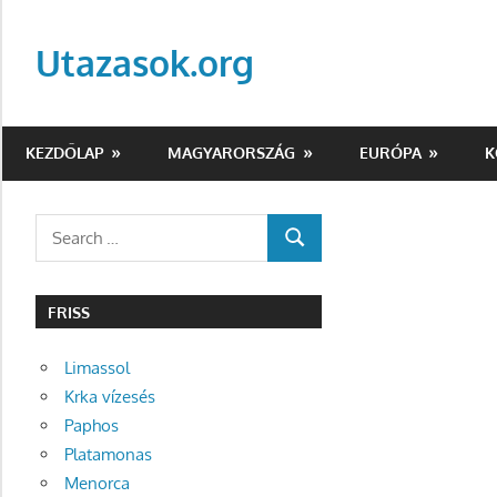
Skip
to
Utazasok.org
content
KEZDŐLAP
MAGYARORSZÁG
EURÓPA
K
Search
SEARCH
for:
FRISS
Limassol
Krka vízesés
Paphos
Platamonas
Menorca