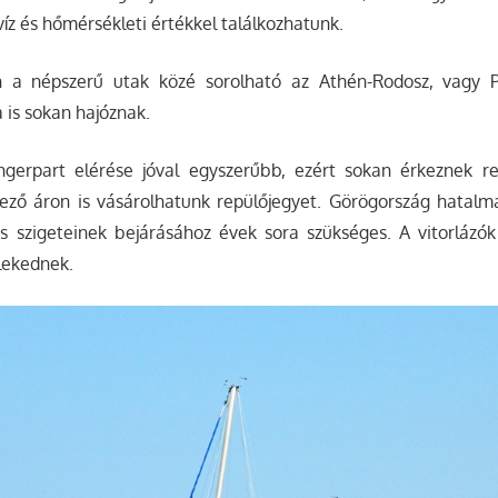
z és hőmérsékleti értékkel találkozhatunk.
n a népszerű utak közé sorolható az Athén-Rodosz, vagy P
is sokan hajóznak.
ngerpart elérése jóval egyszerűbb, ezért sokan érkeznek r
ező áron is vásárolhatunk repülőjegyet. Görögország hatalma
és szigeteinek bejárásához évek sora szükséges. A vitorlázók
zlekednek.