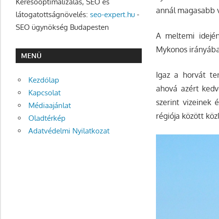
Keresőoptimalizálás, SEO és
annál magasabb ví
látogatottságnövelés:
seo-expert.hu
-
SEO ügynökség Budapesten
A meltemi idejé
Mykonos irányába 
MENÜ
Igaz a horvát te
Kezdőlap
ahová azért kedv
Kapcsolat
szerint vizeinek 
Médiaajánlat
régiója között kö
Oladtérkép
Adatvédelmi Nyilatkozat