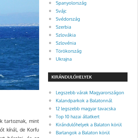
Spanyolország
Svájc
Svédország
Szerbia
Szlovákia
Szlovénia
Törökország
Ukrajna
KIRÁNDULÓHELYEK
Legszebb várak Magyarországon
Kalandparkok a Balatonnál
12 legszebb magyar tavacska
Top 10 hazai állatkert
k tartoznak, mint
Kirándulóhelyek a Balaton körül
ót kínál, de Korfu
Barlangok a Balaton körül