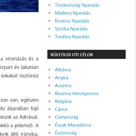
Törökország Nyaralás
Madeira Nyaralás
Rodosz Nyaralás
Szicília Nyaralás
Tunézia Nyaralás
KÜLFÖLDI UTI CÉLOK
a vitorlázás és a
rpart és lakatlan
Albánia
n sokakat ösztönöz
Anglia
Ausztria
Bosznia Hercegovina
ezon van, egészen
Bulgária
 Az állandóan fújó
Ciprus
kszik az Adriával.
Csehország
Észak-Macedónia
okkó a jellemző. A
Észtország
dunk déli irányba,