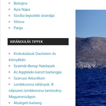
Bologna
Ayia Napa
Szicília legszebb strandjai
Vilnius
Parga
KIRÁNDULÁS TIPPEK
Kirándulások Dachstein és
környékén
Szatmár-Beregi Natúrpark
Az Aggteleki-karszt barlangjai
Szarvasi Arborétum
Lombkorona sétányok: 8
népszerű lombkorona tanösvény
Magyarországon
Abaligeti-barlang