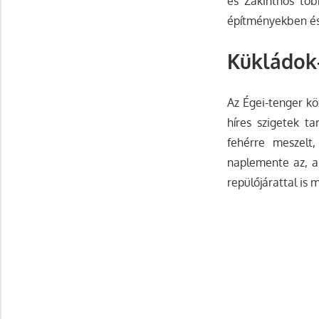
és Zakinthos töb
építményekben és
Kükládok-
Az Égei-tenger kö
híres szigetek ta
fehérre meszelt
naplemente az, am
repülőjárattal is 