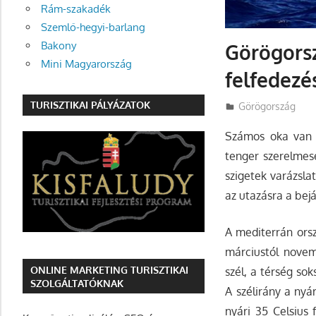
Rám-szakadék
Szemlő-hegyi-barlang
Bakony
Görögorsz
Mini Magyarország
felfedezé
TURISZTIKAI PÁLYÁZATOK
Utazasok.org
Görögország
Számos oka van a
tenger szerelmes
szigetek varázsla
az utazásra a bej
A mediterrán orsz
márciustól novemb
ONLINE MARKETING TURISZTIKAI
szél, a térség so
SZOLGÁLTATÓKNAK
A szélirány a nyá
nyári 35 Celsius 