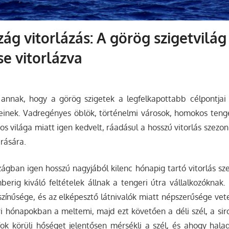
ág vitorlázás: A görög szigetvilág
se vitorlázva
nnak, hogy a görög szigetek a legfelkapottabb célpontjai 
einek. Vadregényes öblök, történelmi városok, homokos tenge
tos világa miatt igen kedvelt, ráadásul a hosszú vitorlás szezo
árására.
ágban igen hosszú nagyjából kilenc hónapig tartó vitorlás sz
erig kiváló feltételek állnak a tengeri útra vállalkozóknak.
kszínűsége, és az elképesztő látnivalók miatt népszerűsége vete
ri hónapokban a meltemi, majd ezt követően a déli szél, a sir
fok körüli hőséget jelentősen mérsékli a szél, és ahogy hala