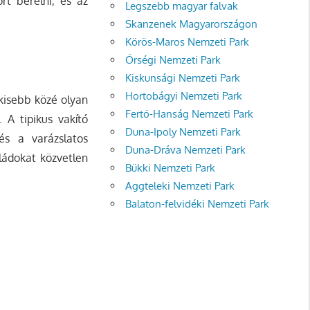
rt bérelni, és az
Legszebb magyar falvak
Skanzenek Magyarországon
Körös-Maros Nemzeti Park
Őrségi Nemzeti Park
Kiskunsági Nemzeti Park
Hortobágyi Nemzeti Park
kisebb közé olyan
Fertő-Hanság Nemzeti Park
 A tipikus vakító
Duna-Ipoly Nemzeti Park
és a varázslatos
Duna-Dráva Nemzeti Park
ládokat közvetlen
Bükki Nemzeti Park
Aggteleki Nemzeti Park
Balaton-felvidéki Nemzeti Park