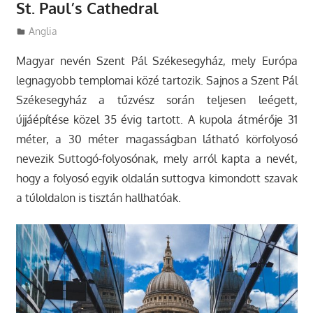
St. Paul’s Cathedral
Utazasok.org
Anglia
Magyar nevén Szent Pál Székesegyház, mely Európa
legnagyobb templomai közé tartozik. Sajnos a Szent Pál
Székesegyház a tűzvész során teljesen leégett,
újjáépítése közel 35 évig tartott.
A kupola átmérője 31
méter, a 30 méter magasságban látható körfolyosó
nevezik Suttogó-folyosónak, mely arról kapta a nevét,
hogy a folyosó egyik oldalán suttogva kimondott szavak
a túloldalon is tisztán hallhatóak.