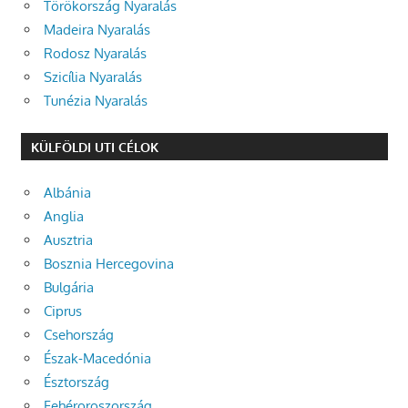
Törökország Nyaralás
Madeira Nyaralás
Rodosz Nyaralás
Szicília Nyaralás
Tunézia Nyaralás
KÜLFÖLDI UTI CÉLOK
Albánia
Anglia
Ausztria
Bosznia Hercegovina
Bulgária
Ciprus
Csehország
Észak-Macedónia
Észtország
Fehéroroszország