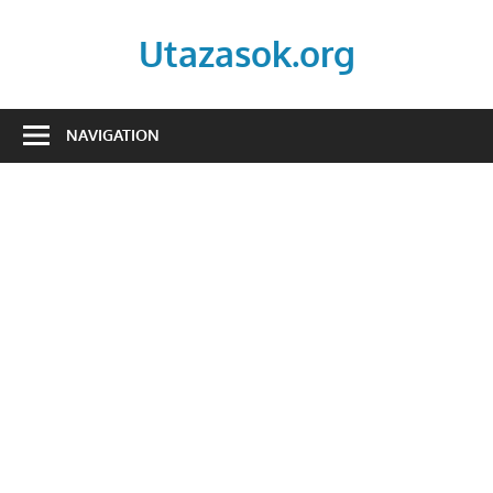
Skip
to
Utazasok.org
content
NAVIGATION