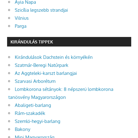
Ayia Napa
Szicília legszebb strandjai
Vilnius
Parga
KIRÁNDULÁS TIPPEK
Kirándulások Dachstein és környékén
Szatmár-Beregi Natúrpark
Az Aggteleki-karszt barlangjai
Szarvasi Arborétum
Lombkorona sétányok: 8 népszerű lombkorona
tanösvény Magyarországon
Abaligeti-barlang
Rám-szakadék
Szemlő-hegyi-barlang
Bakony
Mini Magyarország