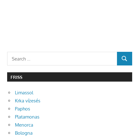
Search
SEARCH
for:
FRISS
Limassol
Krka vízesés
Paphos
Platamonas
Menorca
Bologna