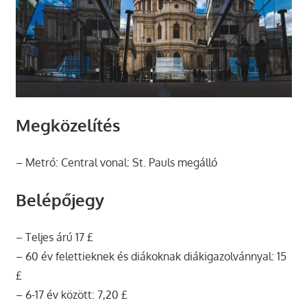
Megközelítés
– Metró: Central vonal: St. Pauls megálló
Belépőjegy
– Teljes árú 17 £
– 60 év felettieknek és diákoknak diákigazolvánnyal: 15
£
– 6-17 év között: 7,20 £