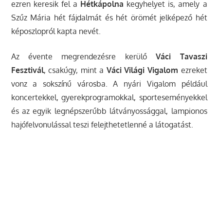
ezren keresik fel a
Hétkápolna
kegyhelyet is, amely a
Szűz Mária hét fájdalmát és hét örömét jelképező hét
képoszlopról kapta nevét.
Az évente megrendezésre kerülő
Váci Tavaszi
Fesztivál
, csakúgy, mint a
Váci Világi Vigalom
ezreket
vonz a sokszínű városba. A nyári Vigalom például
koncertekkel, gyerekprogramokkal, sporteseményekkel
és az egyik legnépszerűbb látványossággal, lampionos
hajófelvonulással teszi felejthetetlenné a látogatást.