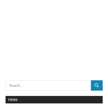
Search
SEARCH
for:
FRISS