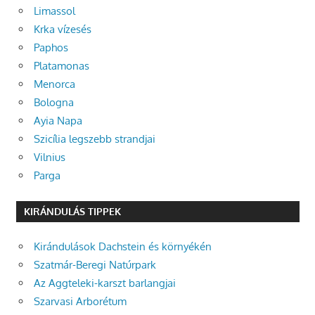
Limassol
Krka vízesés
Paphos
Platamonas
Menorca
Bologna
Ayia Napa
Szicília legszebb strandjai
Vilnius
Parga
KIRÁNDULÁS TIPPEK
Kirándulások Dachstein és környékén
Szatmár-Beregi Natúrpark
Az Aggteleki-karszt barlangjai
Szarvasi Arborétum