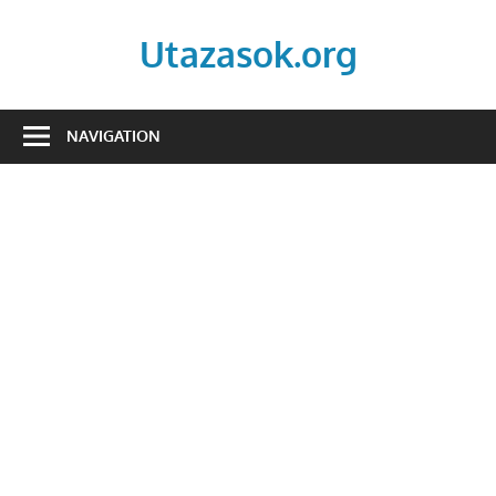
Skip
to
Utazasok.org
content
NAVIGATION