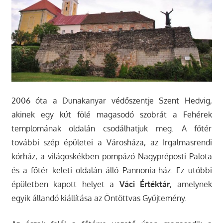
2006 óta a Dunakanyar védőszentje Szent Hedvig,
akinek egy kút fölé magasodó szobrát a Fehérek
templomának oldalán csodálhatjuk meg. A főtér
további szép épületei a Városháza, az Irgalmasrendi
kórház, a világoskékben pompázó Nagypréposti Palota
és a főtér keleti oldalán álló Pannonia-ház. Ez utóbbi
épületben kapott helyet a
Váci Értéktár
, amelynek
egyik állandó kiállítása az Öntöttvas Gyűjtemény.