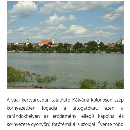
A váci kertvárosban található Kálvária különösen szép
környezetben fogadja a látogatókat, ezen a
zarándokhelyen az erődítmény jellegű kápolna és
környezete gyönyörű fotótémául is szolgál. Évente több