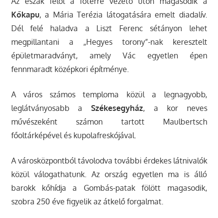
Az észak felől a főtérre vezető úton magasodik a
Kőkapu
, a Mária Terézia látogatására emelt diadalív.
Dél felé haladva a Liszt Ferenc sétányon lehet
megpillantani a „Hegyes torony”-nak keresztelt
épületmaradványt, amely Vác egyetlen épen
fennmaradt középkori építménye.
A város számos temploma közül a legnagyobb,
leglátványosabb a
Székesegyház
, a kor neves
művészeként számon tartott Maulbertsch
főoltárképével és kupolafreskójával.
A városközpontból távolodva további érdekes látnivalók
közül válogathatunk. Az ország egyetlen ma is álló
barokk kőhídja a Gombás-patak fölött magasodik,
szobra 250 éve figyelik az átkelő forgalmat.