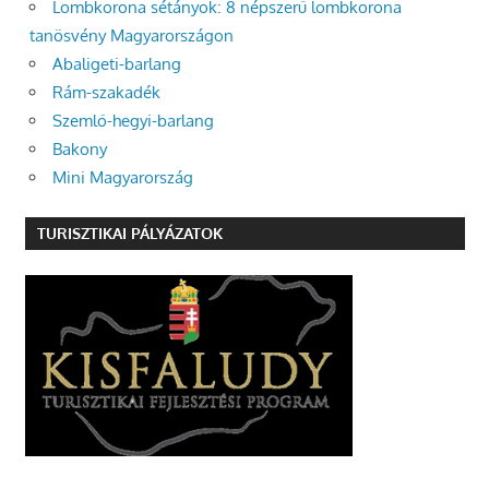
Lombkorona sétányok: 8 népszerű lombkorona
tanösvény Magyarországon
Abaligeti-barlang
Rám-szakadék
Szemlő-hegyi-barlang
Bakony
Mini Magyarország
TURISZTIKAI PÁLYÁZATOK