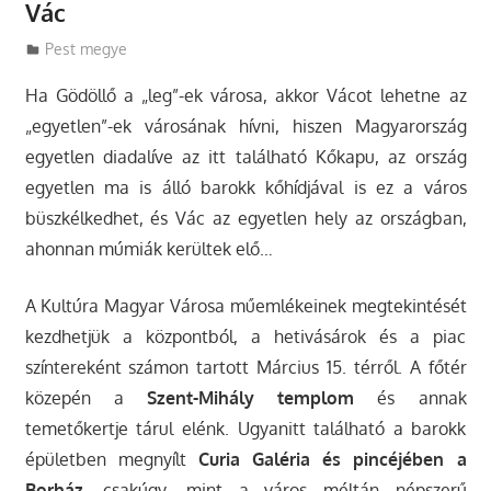
Vác
Utazasok.org
Pest megye
Ha Gödöllő a „leg”-ek városa, akkor Vácot lehetne az
„egyetlen”-ek városának hívni, hiszen Magyarország
egyetlen diadalíve az itt található Kőkapu, az ország
egyetlen ma is álló barokk kőhídjával is ez a város
büszkélkedhet, és Vác az egyetlen hely az országban,
ahonnan múmiák kerültek elő…
A Kultúra Magyar Városa műemlékeinek megtekintését
kezdhetjük a központból, a hetivásárok és a piac
színtereként számon tartott Március 15. térről. A főtér
közepén a
Szent-Mihály templom
és annak
temetőkertje tárul elénk. Ugyanitt található a barokk
épületben megnyílt
Curia Galéria és pincéjében a
Borház
, csakúgy, mint a város méltán népszerű