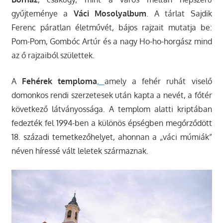
gyűjteménye a
Váci Mosolyalbum
. A tárlat Sajdik
Ferenc páratlan életművét, bájos rajzait mutatja be:
Pom-Pom, Gombóc Artúr és a nagy Ho-ho-horgász mind
az ő rajzaiból születtek.
A
Fehérek
temploma
,
amely a fehér ruhát viselő
domonkos rendi szerzetesek után kapta a nevét, a főtér
következő látványossága. A templom alatti kriptában
fedezték fel 1994-ben a különös épségben megőrződött
18. századi temetkezőhelyet, ahonnan a „váci múmiák”
néven híressé vált leletek származnak.