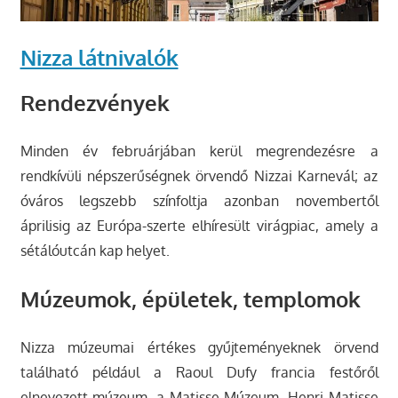
Nizza látnivalók
Rendezvények
Minden év februárjában kerül megrendezésre a
rendkívüli népszerűségnek örvendő Nizzai Karnevál; az
óváros legszebb színfoltja azonban novembertől
áprilisig az Európa-szerte elhíresült virágpiac, amely a
sétálóutcán kap helyet.
Múzeumok, épületek, templomok
Nizza múzeumai értékes gyűjteményeknek örvend
található például a Raoul Dufy francia festőről
elnevezett múzeum, a Matisse Múzeum, Henri Matisse