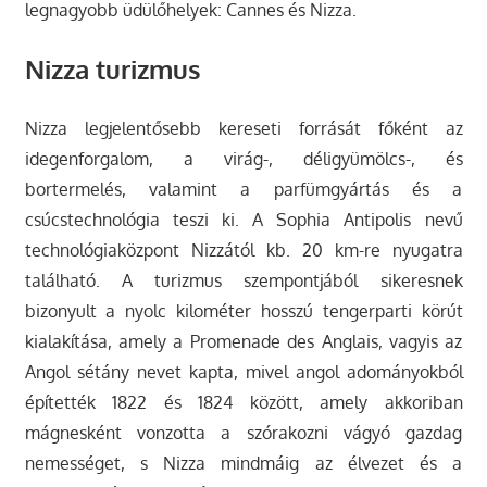
legnagyobb üdülőhelyek: Cannes és Nizza.
Nizza turizmus
Nizza legjelentősebb kereseti forrását főként az
idegenforgalom, a virág-, déligyümölcs-, és
bortermelés, valamint a parfümgyártás és a
csúcstechnológia teszi ki. A Sophia Antipolis nevű
technológiaközpont Nizzától kb. 20 km-re nyugatra
található. A turizmus szempontjából sikeresnek
bizonyult a nyolc kilométer hosszú tengerparti körút
kialakítása, amely a Promenade des Anglais, vagyis az
Angol sétány nevet kapta, mivel angol adományokból
építették 1822 és 1824 között, amely akkoriban
mágnesként vonzotta a szórakozni vágyó gazdag
nemességet, s Nizza mindmáig az élvezet és a