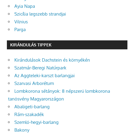
Ayia Napa
Szicília legszebb strandjai
Vilnius
Parga
KIRÁNDULÁS TIPPEK
Kirándulások Dachstein és környékén
Szatmár-Beregi Natúrpark
Az Aggteleki-karszt barlangjai
Szarvasi Arborétum
Lombkorona sétányok: 8 népszerű lombkorona
tanösvény Magyarországon
Abaligeti-barlang
Rám-szakadék
Szemlő-hegyi-barlang
Bakony