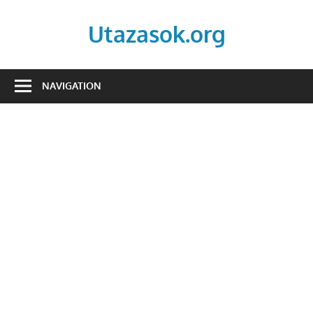
Skip
to
Utazasok.org
content
NAVIGATION