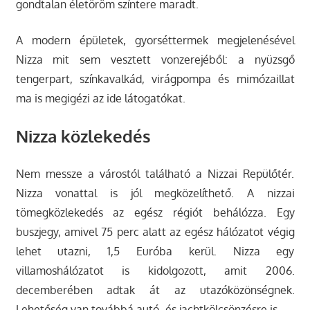
gondtalan életöröm színtere maradt.
A modern épületek, gyorséttermek megjelenésével
Nizza mit sem vesztett vonzerejéből: a nyüzsgő
tengerpart, színkavalkád, virágpompa és mimózaillat
ma is megigézi az ide látogatókat.
Nizza közlekedés
Nem messze a várostól található a Nizzai Repülőtér.
Nizza vonattal is jól megközelíthető. A nizzai
tömegközlekedés az egész régiót behálózza. Egy
buszjegy, amivel 75 perc alatt az egész hálózatot végig
lehet utazni, 1,5 Euróba kerül. Nizza egy
villamoshálózatot is kidolgozott, amit 2006.
decemberében adtak át az utazóközönségnek.
Lehetőség van továbbá autó- és jachtkölcsönzésre is.