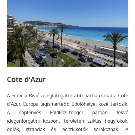
Cote d’Azur
A Francia Riviéra leglátogatottabb partszakasza a Cote
d’Azur, Európa legismertebb üdülőhelyei közé tartozik.
A napfényes Földközi-tenger partján fekvő
idegenforgalmi központ területén sziklás hegyfokok,
öblök, strandok és jachtkikötők sorakoznak. A