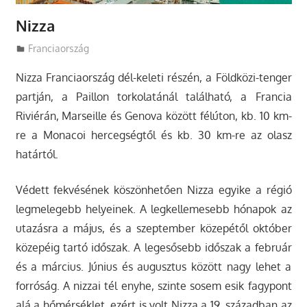
Nizza
Utazasok.org
Franciaország
Nizza Franciaország dél-keleti részén, a Földközi-tenger
partján, a Paillon torkolatánál található, a Francia
Riviérán, Marseille és Genova között félúton, kb. 10 km-
re a Monacoi hercegségtől és kb. 30 km-re az olasz
határtól.
Védett fekvésének köszönhetően Nizza egyike a régió
legmelegebb helyeinek. A legkellemesebb hónapok az
utazásra a május, és a szeptember közepétől október
közepéig tartó időszak. A legesősebb időszak a február
és a március. Június és augusztus között nagy lehet a
forróság. A nizzai tél enyhe, szinte sosem esik fagypont
alá a hőmérséklet, ezért is volt Nizza a 19. században az