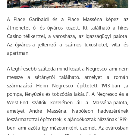
A Place Garibaldi és a Place Masséna képezi az
átmenetet ó- és újváros között. Itt található a híres
Casino télikerttel, a városháza, az igazságügyi palota.
Az újvárosra jellemző a számos luxushotel, villa és
apartman.
A leghíresebb szálloda mind közül a Negresco, ami nem
messze a sétánytól található, amelyet a román
származású Henri Negresco építtetett 1913-ban „a
pompa, fényűzés és tobzódás lakául”. A Negresco és a
West-End szállók közelében áll a Masséna-palota,
amelyet André Masséna, Napóleon hadvezérének
leszármazottai építtettek, s ajándékoztak Nizzának 1919-
ben, ami azóta így múzeumként üzemel. Az óvárosban