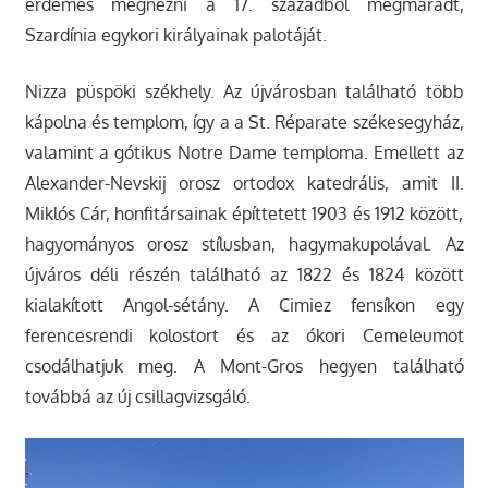
érdemes megnézni a 17. századból megmaradt,
Szardínia egykori királyainak palotáját.
Nizza püspöki székhely. Az újvárosban található több
kápolna és templom, így a a St. Réparate székesegyház,
valamint a gótikus Notre Dame temploma. Emellett az
Alexander-Nevskij orosz ortodox katedrális, amit II.
Miklós Cár, honfitársainak építtetett 1903 és 1912 között,
hagyományos orosz stílusban, hagymakupolával. Az
újváros déli részén található az 1822 és 1824 között
kialakított Angol-sétány. A Cimiez fensíkon egy
ferencesrendi kolostort és az ókori Cemeleumot
csodálhatjuk meg. A Mont-Gros hegyen található
továbbá az új csillagvizsgáló.