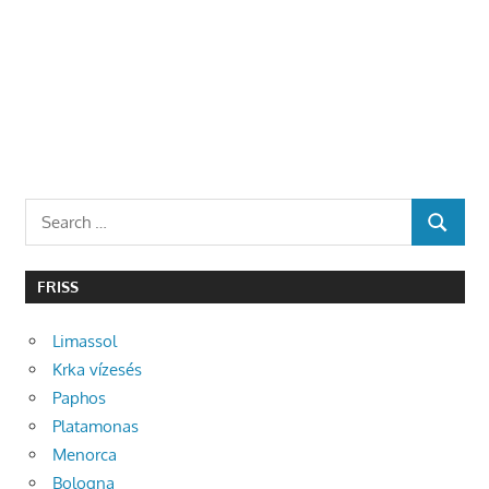
Search
SEARCH
for:
FRISS
Limassol
Krka vízesés
Paphos
Platamonas
Menorca
Bologna