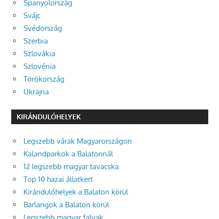
Spanyolország
Svájc
Svédország
Szerbia
Szlovákia
Szlovénia
Törökország
Ukrajna
KIRÁNDULÓHELYEK
Legszebb várak Magyarországon
Kalandparkok a Balatonnál
12 legszebb magyar tavacska
Top 10 hazai állatkert
Kirándulóhelyek a Balaton körül
Barlangok a Balaton körül
Legszebb magyar falvak