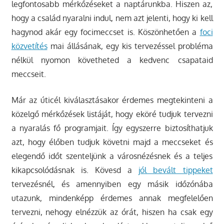
legfontosabb mérkőzéseket a naptárunkba. Hiszen az,
hogy a család nyaralni indul, nem azt jelenti, hogy ki kell
hagynod akár egy focimeccset is. Köszönhetően a
foci
közvetítés
mai állásának, egy kis tervezéssel probléma
nélkül nyomon követheted a kedvenc csapataid
meccseit.
Már az úticél kiválasztásakor érdemes megtekinteni a
közelgő mérkőzések listáját, hogy eköré tudjuk tervezni
a nyaralás fő programjait. Így egyszerre biztosíthatjuk
azt, hogy élőben tudjuk követni majd a meccseket és
elegendő időt szenteljünk a városnézésnek és a teljes
kikapcsolódásnak is. Kövesd a
jól bevált tippeket
tervezésnél, és amennyiben egy másik időzónába
utazunk, mindenképp érdemes annak megfelelően
tervezni, nehogy elnézzük az órát, hiszen ha csak egy