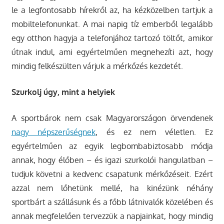
le a legfontosabb hírekről az, ha kézközelben tartjuk a
mobiltelefonunkat. A mai napig tíz emberből legalább
egy otthon hagyja a telefonjához tartozó töltőt, amikor
útnak indul, ami egyértelműen megnehezíti azt, hogy
mindig felkészülten várjuk a mérkőzés kezdetét.
Szurkolj úgy, mint a helyiek
A sportbárok nem csak Magyarországon örvendenek
nagy népszerűségnek
, és ez nem véletlen. Ez
egyértelműen az egyik legbombabiztosabb módja
annak, hogy élőben – és igazi szurkolói hangulatban –
tudjuk követni a kedvenc csapatunk mérkőzéseit. Ezért
azzal nem lőhetünk mellé, ha kinézünk néhány
sportbárt a szállásunk és a főbb látnivalók közelében és
annak megfelelően tervezzük a napjainkat, hogy mindig