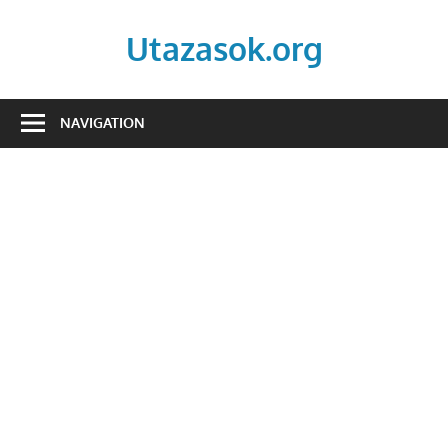
Skip
to
Utazasok.org
content
NAVIGATION