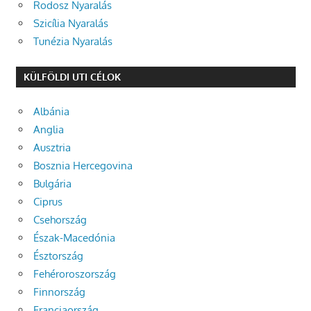
Rodosz Nyaralás
Szicília Nyaralás
Tunézia Nyaralás
KÜLFÖLDI UTI CÉLOK
Albánia
Anglia
Ausztria
Bosznia Hercegovina
Bulgária
Ciprus
Csehország
Észak-Macedónia
Észtország
Fehéroroszország
Finnország
Franciaország