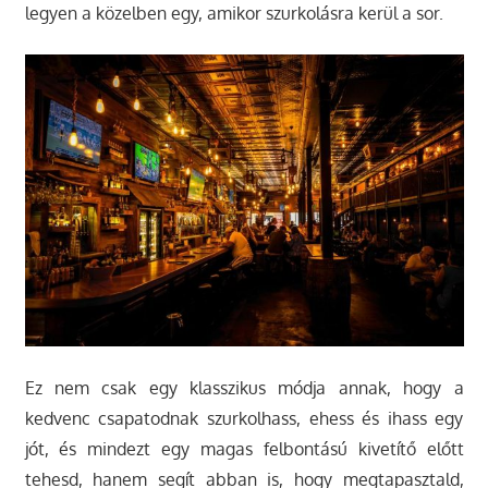
legyen a közelben egy, amikor szurkolásra kerül a sor.
Ez nem csak egy klasszikus módja annak, hogy a
kedvenc csapatodnak szurkolhass, ehess és ihass egy
jót, és mindezt egy magas felbontású kivetítő előtt
tehesd, hanem segít abban is, hogy megtapasztald,