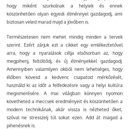
hogy miként szurkolnak a helyiek és ennek
köszönhetően olyan egyedi élménnyel gazdagodj, ami
biztosan veled marad majd a jövőben is.
Természetesen nem mehet mindig minden a tervek
szerint. Ezért zárjuk ezt a cikket egy emlékeztetővel
arra, hogy a nyaralások célja elsősorban az, hogy
megpihenj, feltöltődj, és új élményekkel gazdagodj.
Amennyiben valamilyen okból nem lehetséges, hogy
élőben kövesd a kedvenc csapatod mérkőzését,
használd ki az időt a felfedezésre vagy a helyi kultúra
megismerésére. A mai világban könnyen nyomon
követheted a meccsek eredményeit és köszönhetően a
modern technikának, akár vissza is nézheted őket,
szóval ne stresszelj túl sokat ezen. Add át magad a
pihenésnek is.