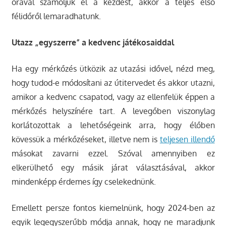
órával számoljuk el a kezdést, akkor a teljes első
félidőről lemaradhatunk.
Utazz „egyszerre” a kedvenc játékosaiddal
Ha egy mérkőzés ütközik az utazási idővel, nézd meg,
hogy tudod-e módosítani az útitervedet és akkor utazni,
amikor a kedvenc csapatod, vagy az ellenfelük éppen a
mérkőzés helyszínére tart. A levegőben viszonylag
korlátozottak a lehetőségeink arra, hogy élőben
kövessük a mérkőzéseket, illetve nem is
teljesen illendő
másokat zavarni ezzel. Szóval amennyiben ez
elkerülhető egy másik járat választásával, akkor
mindenképp érdemes így cselekednünk.
Emellett persze fontos kiemelnünk, hogy 2024-ben az
egyik legegyszerűbb módja annak, hogy ne maradjunk