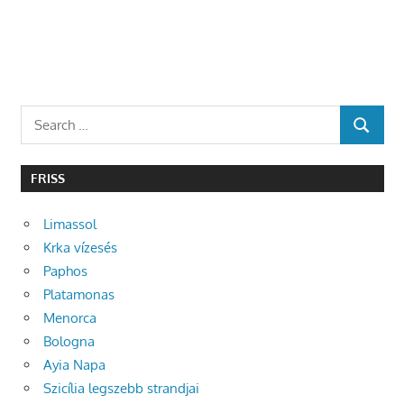
Search
SEARCH
for:
FRISS
Limassol
Krka vízesés
Paphos
Platamonas
Menorca
Bologna
Ayia Napa
Szicília legszebb strandjai