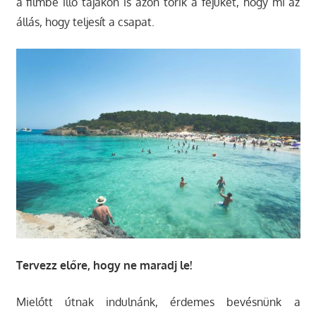
a filmbe illő tájakon is azon törik a fejüket, hogy mi az
állás, hogy teljesít a csapat.
Tervezz előre, hogy ne maradj le!
Mielőtt útnak indulnánk, érdemes bevésnünk a