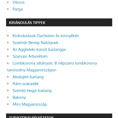
Vilnius
Parga
KIRÁNDULÁS TIPPEK
Kirándulások Dachstein és környékén
Szatmár-Beregi Natúrpark
Az Aggteleki-karszt barlangjai
Szarvasi Arborétum
Lombkorona sétányok: 8 népszerű lombkorona
tanösvény Magyarországon
Abaligeti-barlang
Rám-szakadék
Szemlő-hegyi-barlang
Bakony
Mini Magyarország
TURISZTIKAI PÁLYÁZATOK