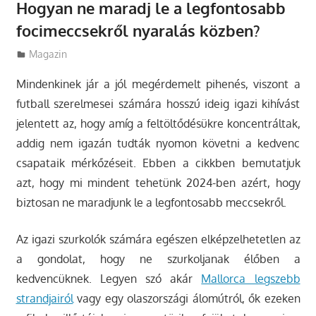
Hogyan ne maradj le a legfontosabb
focimeccsekről nyaralás közben?
Utazasok.org
Magazin
Mindenkinek jár a jól megérdemelt pihenés, viszont a
futball szerelmesei számára hosszú ideig igazi kihívást
jelentett az, hogy amíg a feltöltődésükre koncentráltak,
addig nem igazán tudták nyomon követni a kedvenc
csapataik mérkőzéseit.
Ebben a cikkben bemutatjuk
azt, hogy mi mindent tehetünk 2024-ben azért, hogy
biztosan ne maradjunk le a legfontosabb meccsekről.
Az igazi szurkolók számára egészen elképzelhetetlen az
a gondolat, hogy ne szurkoljanak élőben a
kedvencüknek. Legyen szó akár
Mallorca legszebb
strandjairól
vagy egy olaszországi álomútról, ők ezeken