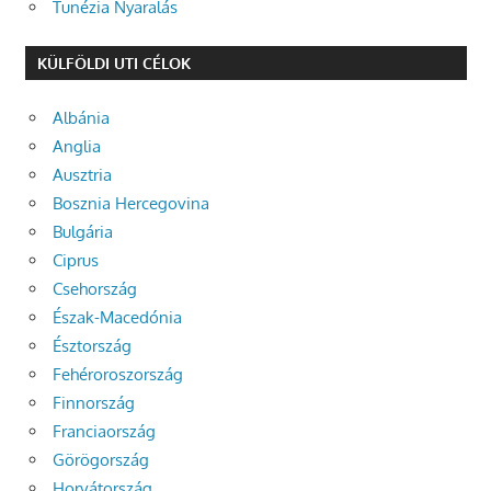
Tunézia Nyaralás
KÜLFÖLDI UTI CÉLOK
Albánia
Anglia
Ausztria
Bosznia Hercegovina
Bulgária
Ciprus
Csehország
Észak-Macedónia
Észtország
Fehéroroszország
Finnország
Franciaország
Görögország
Horvátország