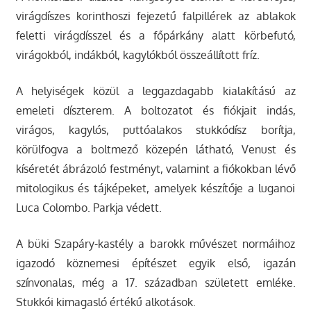
virágdíszes korinthoszi fejezetű falpillérek az ablakok
feletti virágdísszel és a főpárkány alatt körbefutó,
virágokból, indákból, kagylókból összeállított fríz.
A helyiségek közül a leggazdagabb kialakítású az
emeleti díszterem. A boltozatot és fiókjait indás,
virágos, kagylós, puttóalakos stukkódísz borítja,
körülfogva a boltmező közepén látható, Venust és
kíséretét ábrázoló festményt, valamint a fiókokban lévő
mitologikus és tájképeket, amelyek készítője a luganoi
Luca Colombo. Parkja védett.
A büki Szapáry-kastély a barokk művészet normáihoz
igazodó köznemesi építészet egyik első, igazán
színvonalas, még a 17. században született emléke.
Stukkói kimagasló értékű alkotások.