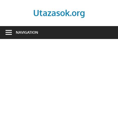
Skip
to
Utazasok.org
content
NAVIGATION