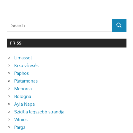
Search
SEARCH
for:
FRISS
Limassol
Krka vízesés
Paphos
Platamonas
Menorca
Bologna
Ayia Napa
Szicília legszebb strandjai
Vilnius
Parga