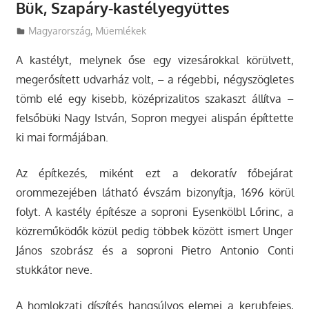
Bük, Szapáry-kastélyegyüttes
Utazasok.org
Magyarország
,
Műemlékek
A kastélyt, melynek őse egy vizesárokkal körülvett,
megerősített udvarház volt, – a régebbi, négyszögletes
tömb elé egy kisebb, középrizalitos szakaszt állítva –
felsőbüki Nagy István, Sopron megyei alispán építtette
ki mai formájában.
Az építkezés, miként ezt a dekoratív főbejárat
orommezejében látható évszám bizonyítja, 1696 körül
folyt. A kastély építésze a soproni Eysenkölbl Lőrinc, a
közreműködők közül pedig többek között ismert Unger
János szobrász és a soproni Pietro Antonio Conti
stukkátor neve.
A homlokzati díszítés hangsúlyos elemei a kerubfejes,