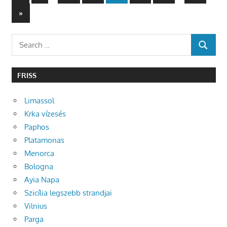
Posts
lapozása
Next
»
Posts
Search
SEARCH
for:
FRISS
Limassol
Krka vízesés
Paphos
Platamonas
Menorca
Bologna
Ayia Napa
Szicília legszebb strandjai
Vilnius
Parga