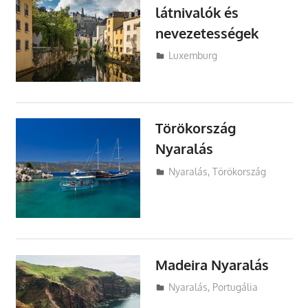
látnivalók és
nevezetességek
Utazasok.org
Luxemburg
Törökország
Nyaralás
Utazasok.org
Nyaralás
,
Törökország
Madeira Nyaralás
Utazasok.org
Nyaralás
,
Portugália