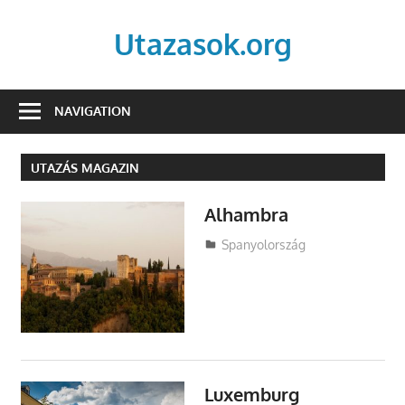
Skip
to
Utazasok.org
content
NAVIGATION
UTAZÁS MAGAZIN
Alhambra
Utazasok.org
Spanyolország
Luxemburg