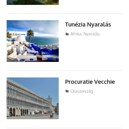
Tunézia Nyaralás
Utazasok.org
Afrika
,
Nyaralás
Procuratie Vecchie
Utazasok.org
Olaszország