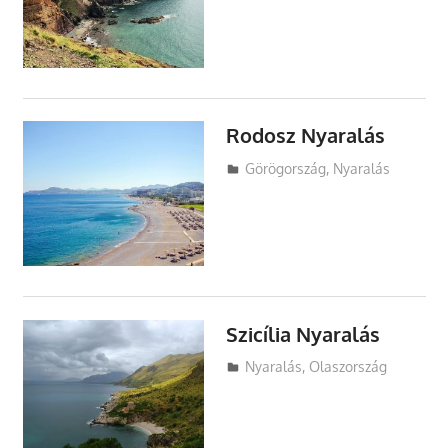
Rodosz Nyaralás
Utazasok.org
Görögország
,
Nyaralás
Szicília Nyaralás
Utazasok.org
Nyaralás
,
Olaszország