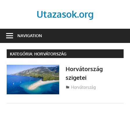
Skip
to
Utazasok.org
content
NAVIGATION
KATEGÓRIA:
HORVÁTORSZÁG
Horvátország
szigetei
Utazasok.org
Horvátország