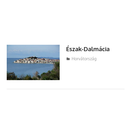
Észak-Dalmácia
Utazasok.org
Horvátország