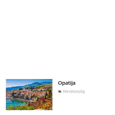
Opatija
Utazasok.org
Horvátország