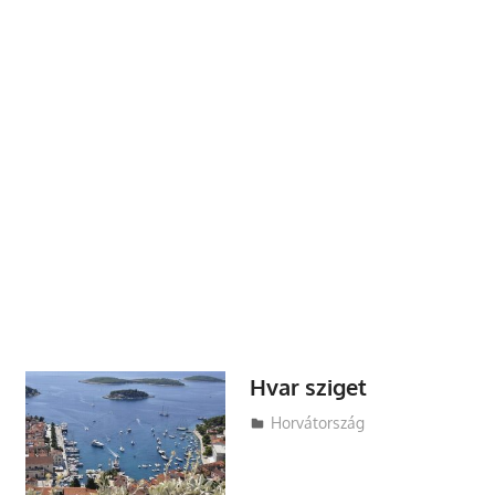
Hvar sziget
Utazasok.org
Horvátország