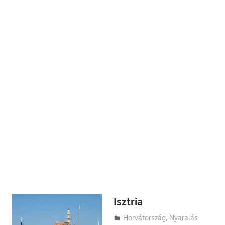
Isztria
Utazasok.org
Horvátország
,
Nyaralás