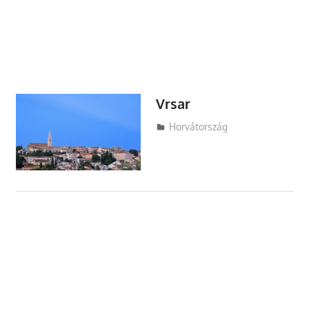
Vrsar
Utazasok.org
Horvátország