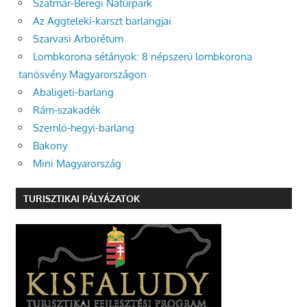
Szatmár-Beregi Natúrpark
Az Aggteleki-karszt barlangjai
Szarvasi Arborétum
Lombkorona sétányok: 8 népszerű lombkorona
tanösvény Magyarországon
Abaligeti-barlang
Rám-szakadék
Szemlő-hegyi-barlang
Bakony
Mini Magyarország
TURISZTIKAI PÁLYÁZATOK