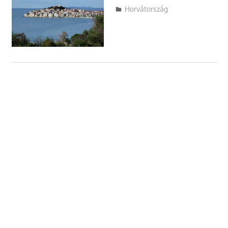
Utazasok.org
Horvátország