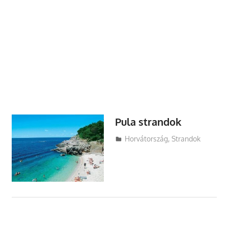
Pula strandok
Utazasok.org
Horvátország
,
Strandok