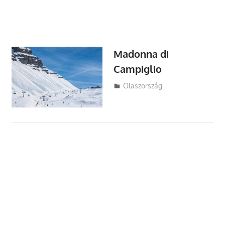
Madonna di
Campiglio
Utazasok.org
Olaszország