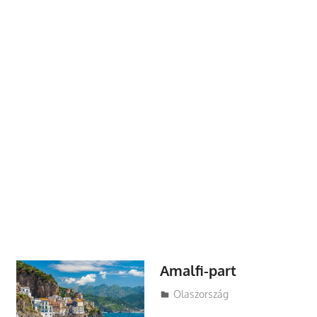
Amalfi-part
Utazasok.org
Olaszország