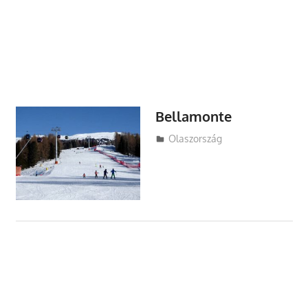
Bellamonte
Utazasok.org
Olaszország