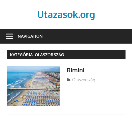
Skip
to
Utazasok.org
content
NAVIGATION
KATEGÓRIA:
OLASZORSZÁG
Rimini
Utazasok.org
Olaszország