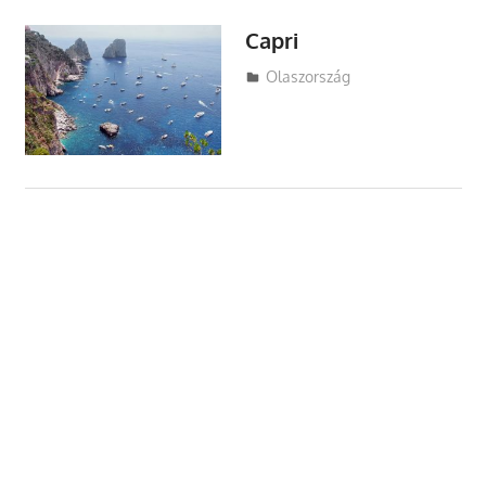
Capri
Utazasok.org
Olaszország