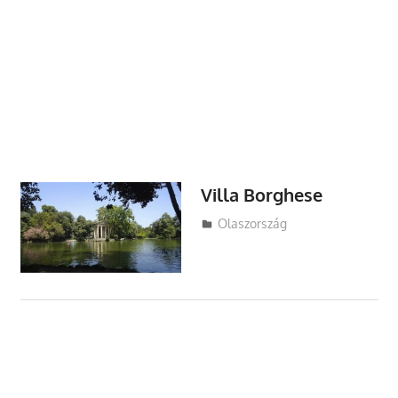
Villa Borghese
Utazasok.org
Olaszország