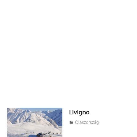
Livigno
Utazasok.org
Olaszország