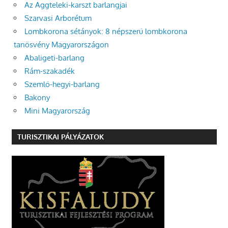
Az Aggteleki-karszt barlangjai
Szarvasi Arborétum
Lombkorona sétányok: 8 népszerű lombkorona
tanösvény Magyarországon
Abaligeti-barlang
Rám-szakadék
Szemlő-hegyi-barlang
Bakony
Mini Magyarország
TURISZTIKAI PÁLYÁZATOK