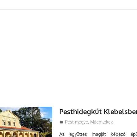
Pesthidegkút Klebelsber
Utazasok.org
Pest megye
,
Műemlékek
Az együttes magját képező épül