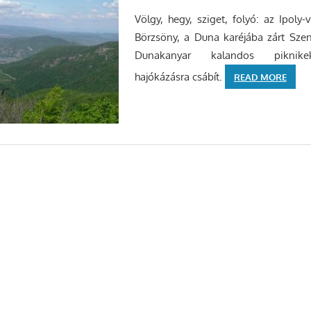
Völgy, hegy, sziget, folyó: az Ipoly-
Börzsöny, a Duna karéjába zárt Szent
Dunakanyar kalandos piknikek
hajókázásra csábít.
READ MORE