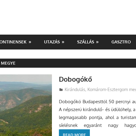
ONTINENSEK
UTAZÁS
SZÁLLÁS
GASZTRO
T MEGYE
Dobogókő
Utazasok.org
Kirándulás
,
Komárom-Esztergom me
Dobogókő Budapesttől 50 percnyi aut
A népszerű kiránduló- és üdülőhely, 
legmagasabb pontja, ahol a turist
síelésnek egyaránt nagy hagy
READ MORE