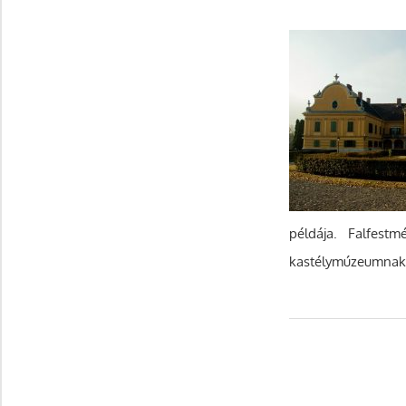
példája. Falfestm
kastélymúzeumna