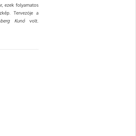
r, ezek folyamatos
kép. Tervezője a
lsberg Kunó
volt.