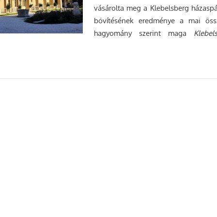
vásárolta meg a Klebelsberg házaspá
bővítésének eredménye a mai össz
hagyomány szerint maga
Klebe