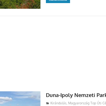
Duna-Ipoly Nemzeti Par
Utazasok.org
Kirándulás
,
Magyarország Top Úti Cé