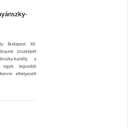
nyánszky-
ly Budapest XII.
mányunk összképét
nszky-kastély a
k egyik legszebb
benne elhelyezett