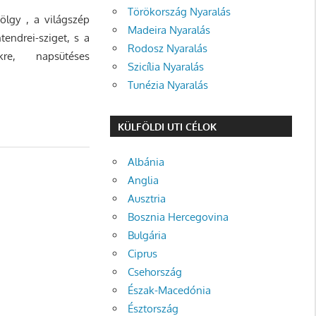
Törökország Nyaralás
völgy , a világszép
Madeira Nyaralás
endrei-sziget, s a
Rodosz Nyaralás
re, napsütéses
Szicília Nyaralás
Tunézia Nyaralás
KÜLFÖLDI UTI CÉLOK
Albánia
Anglia
Ausztria
Bosznia Hercegovina
Bulgária
Ciprus
Csehország
Észak-Macedónia
Észtország