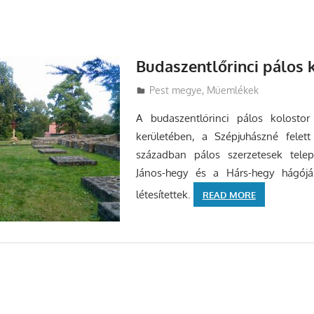
Budaszentlőrinci pálos 
Utazasok.org
Pest megye
,
Műemlékek
A budaszentlőrinci pálos kolostor
kerületében, a Szépjuhászné felett
században pálos szerzetesek tele
János-hegy és a Hárs-hegy hágójá
létesítettek.
READ MORE