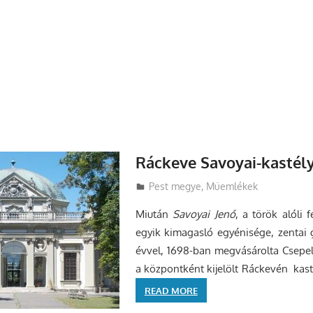
Ráckeve Savoyai-kastél
Utazasok.org
Pest megye
,
Műemlékek
Miután
Savoyai Jenő
, a török alóli 
egyik kimagasló egyénisége, zentai
évvel, 1698-ban megvásárolta Csepel 
a központként kijelölt Ráckevén kast
READ MORE