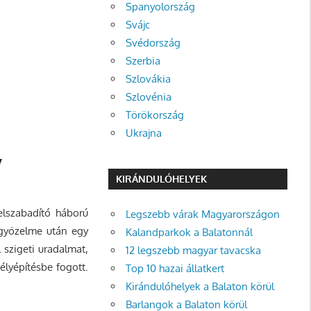
Spanyolország
Svájc
Svédország
Szerbia
Szlovákia
Szlovénia
Törökország
Ukrajna
y
KIRÁNDULÓHELYEK
felszabadító háború
Legszebb várak Magyarországon
 győzelme után egy
Kalandparkok a Balatonnál
szigeti uradalmat,
12 legszebb magyar tavacska
élyépítésbe fogott.
Top 10 hazai állatkert
Kirándulóhelyek a Balaton körül
Barlangok a Balaton körül