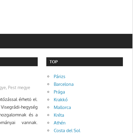
TOP
Párizs
Barcelona
gye
,
Pest megye
Prága
ózással érhető el.
Krakkó
a Visegrádi-hegység
Mallorca
amozgalomnak és a
Kréta
ományai vannak.
Athén
Costa del Sol