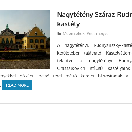
Nagytétény Száraz-Rud
kastély
Utazasok.org
Műemlékek
,
Pest megye
A nagytétényi, Rudnyánszky-kasté
kerületében található. Kastélyállo
tekintve a nagytétényi Rudnyá
Grassalkovich stílusú kastélyain
ényekkel díszített belső terei méltó keretet biztosítanak a 
k.
READ MORE