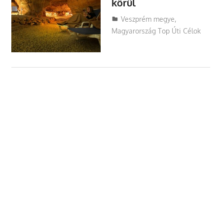
körül
Utazasok.org
Veszprém megye
,
Magyarország Top Úti Célok