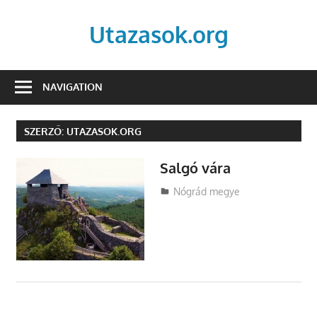
Skip
to
Utazasok.org
content
NAVIGATION
SZERZŐ:
UTAZASOK.ORG
Salgó vára
Utazasok.org
Nógrád megye