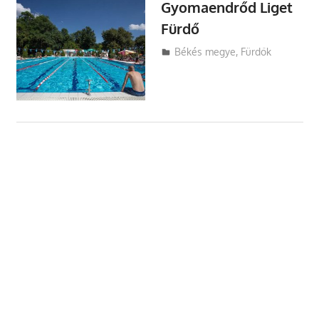
Gyomaendrőd Liget
Fürdő
Utazasok.org
Békés megye
,
Fürdők