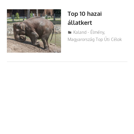
Top 10 hazai
állatkert
Utazasok.org
Kaland - Élmény
,
Magyarország Top Úti Célok