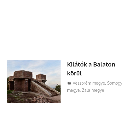
Kilátók a Balaton
körül
Utazasok.org
Veszprém megye
,
Somogy
megye
,
Zala megye