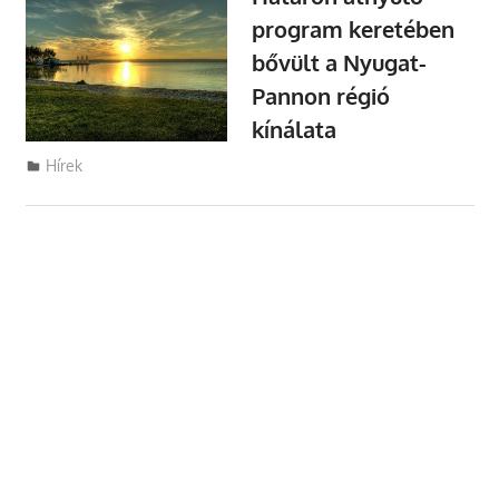
program keretében
bővült a Nyugat-
Pannon régió
kínálata
Utazasok.org
Hírek