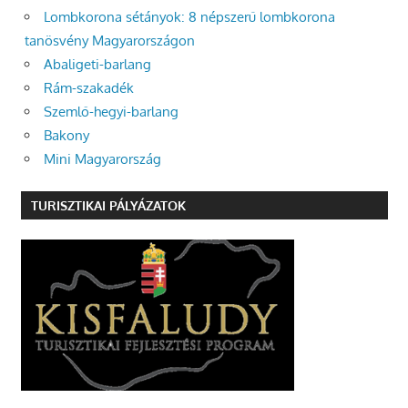
Lombkorona sétányok: 8 népszerű lombkorona
tanösvény Magyarországon
Abaligeti-barlang
Rám-szakadék
Szemlő-hegyi-barlang
Bakony
Mini Magyarország
TURISZTIKAI PÁLYÁZATOK