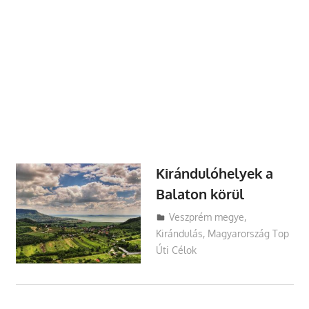
Kirándulóhelyek a
Balaton körül
Utazasok.org
Veszprém megye
,
Kirándulás
,
Magyarország Top
Úti Célok