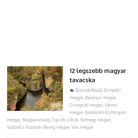
12 legszebb magyar
tavacska
Utazasok.org
Borsod-Abaúj-Zemplén
megye
,
Baranya megye
,
Csongrád megye
,
Heves
megye
,
Komárom-Esztergom
megye
,
Magyarország Top Úti Célok
,
Somogy megye
,
Szabolcs-Szatmár-Bereg megye
,
Vas megye