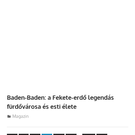
Baden-Baden: a Fekete-erdő legendás
fürdővárosa és esti élete
Utazasok.org
Magazin