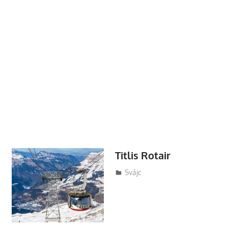
Titlis Rotair
Utazasok.org
Svájc