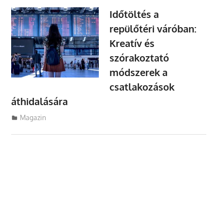
Időtöltés a
repülőtéri váróban:
Kreatív és
szórakoztató
módszerek a
csatlakozások
áthidalására
Utazasok.org
Magazin