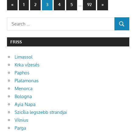
Bejegyzések
Previous
…
Next
«
1
2
3
4
5
92
»
Posts
Posts
lapozása
Search
SEARCH
for:
FRISS
Limassol
Krka vízesés
Paphos
Platamonas
Menorca
Bologna
Ayia Napa
Szicília legszebb strandjai
Vilnius
Parga