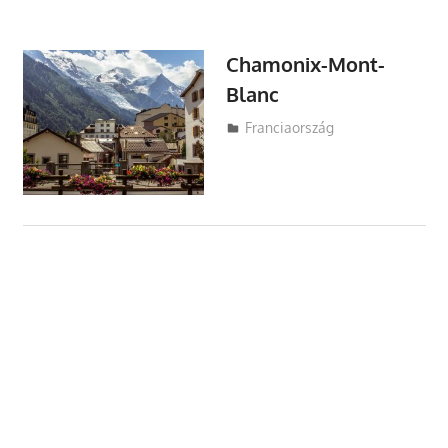
Chamonix-Mont-
Blanc
Utazasok.org
Franciaország