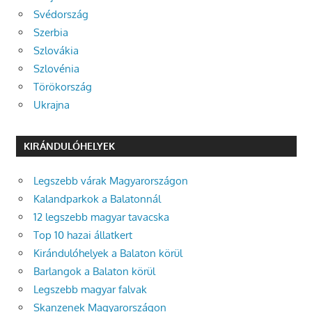
Svédország
Szerbia
Szlovákia
Szlovénia
Törökország
Ukrajna
KIRÁNDULÓHELYEK
Legszebb várak Magyarországon
Kalandparkok a Balatonnál
12 legszebb magyar tavacska
Top 10 hazai állatkert
Kirándulóhelyek a Balaton körül
Barlangok a Balaton körül
Legszebb magyar falvak
Skanzenek Magyarországon