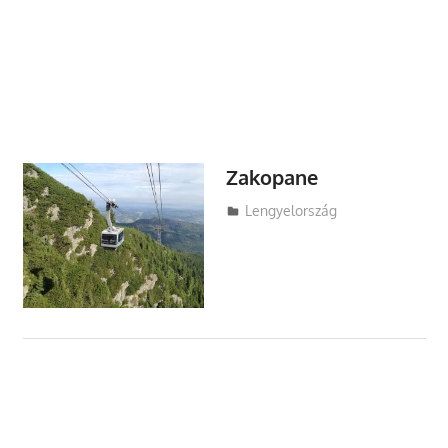
Zakopane
Utazasok.org
Lengyelország