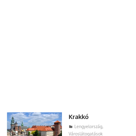
Krakkó
Utazasok.org
Lengyelország
,
Városlátogatások