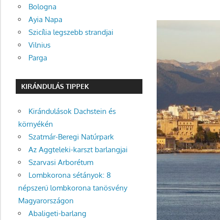
Bologna
Ayia Napa
Szicília legszebb strandjai
Vilnius
Parga
KIRÁNDULÁS TIPPEK
Kirándulások Dachstein és
környékén
Szatmár-Beregi Natúrpark
Az Aggteleki-karszt barlangjai
Szarvasi Arborétum
Lombkorona sétányok: 8
népszerű lombkorona tanösvény
Magyarországon
Abaligeti-barlang