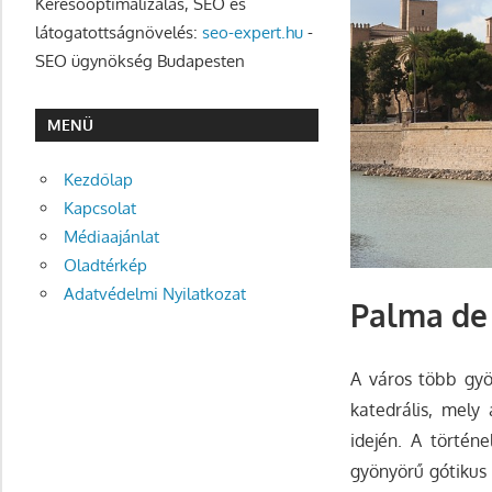
Keresőoptimalizálás, SEO és
látogatottságnövelés:
seo-expert.hu
-
SEO ügynökség Budapesten
MENÜ
Kezdőlap
Kapcsolat
Médiaajánlat
Oladtérkép
Adatvédelmi Nyilatkozat
Palma de 
A város több gyön
katedrális, mely
idején. A történ
gyönyörű gótikus 