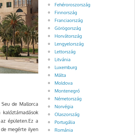
Fehéroroszország
Finnország
Franciaország
Görögország
Horvátország
Lengyelország
Lettország
Litvánia
Luxemburg
Málta
Moldova
Montenegró
Németország
a Seu de Mallorca
Norvégia
 a kalóztámadások
Olaszország
 az épületen.Ez a
Portugália
, de megérte ilyen
Románia