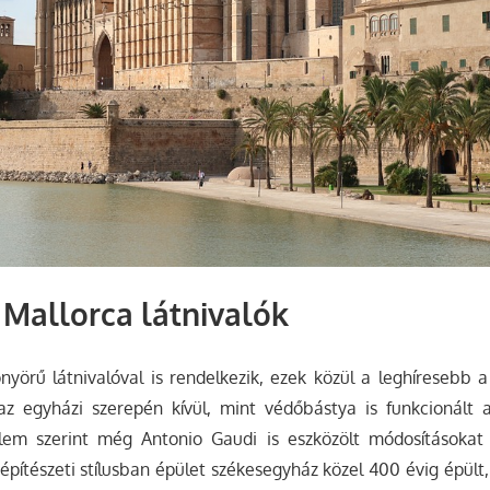
Mallorca látnivalók
yörű látnivalóval is rendelkezik, ezek közül a leghíresebb 
 az egyházi szerepén kívül, mint védőbástya is funkcionált
elem szerint még Antonio Gaudi is eszközölt módosításokat
építészeti stílusban épület székesegyház közel 400 évig épült