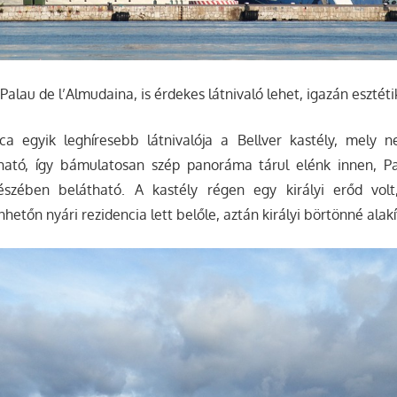
a Palau de l’Almudaina, is érdekes látnivaló lehet, igazán esztét
a egyik leghíresebb látnivalója a Bellver kastély, mely 
ható, így bámulatosan szép panoráma tárul elénk innen, P
gészében belátható. A kastély régen egy királyi erőd vol
hetőn nyári rezidencia lett belőle, aztán királyi börtönné alakí