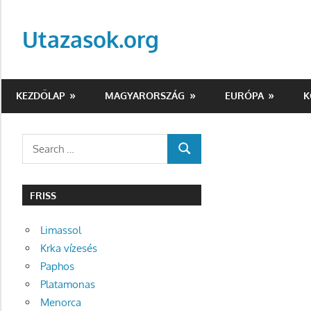
Skip
to
Utazasok.org
content
KEZDŐLAP
MAGYARORSZÁG
EURÓPA
K
Search
SEARCH
for:
FRISS
Limassol
Krka vízesés
Paphos
Platamonas
Menorca