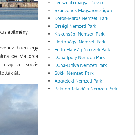
Legszebb magyar falvak
Skanzenek Magyarországon
Körös-Maros Nemzeti Park
Őrségi Nemzeti Park
ikus építmény.
Kiskunsági Nemzeti Park
Hortobágyi Nemzeti Park
nevéhez hűen egy
Fertő-Hanság Nemzeti Park
alma de Mallorca
Duna-Ipoly Nemzeti Park
t, majd a csodás
Duna-Dráva Nemzeti Park
tották át.
Bükki Nemzeti Park
Aggteleki Nemzeti Park
Balaton-felvidéki Nemzeti Park