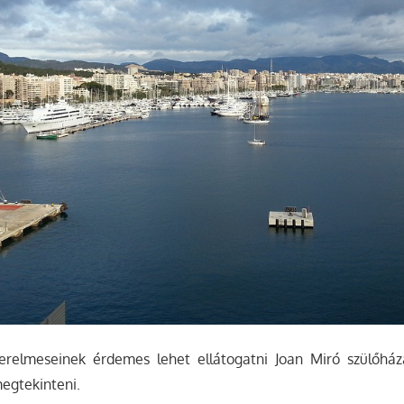
relmeseinek érdemes lehet ellátogatni Joan Miró szülőház
megtekinteni.