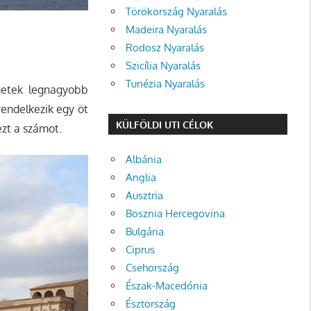
Törökország Nyaralás
Madeira Nyaralás
Rodosz Nyaralás
Szicília Nyaralás
Tunézia Nyaralás
getek legnagyobb
rendelkezik egy öt
KÜLFÖLDI UTI CÉLOK
ezt a számot.
Albánia
Anglia
Ausztria
Bosznia Hercegovina
Bulgária
Ciprus
Csehország
Észak-Macedónia
Észtország