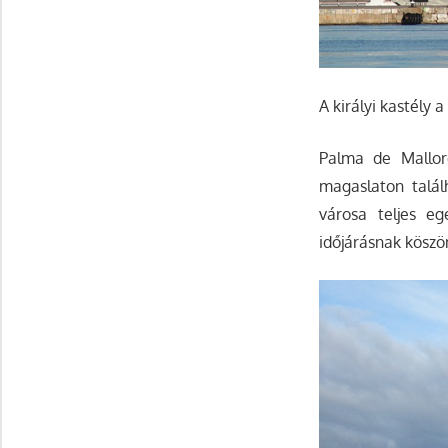
A királyi kastély 
Palma de Mallorc
magaslaton talál
városa teljes e
időjárásnak köszön