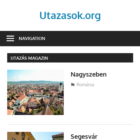
Skip
to
Utazasok.org
content
NAVIGATION
UTAZÁS MAGAZIN
Nagyszeben
Utazasok.org
Románia
Segesvár