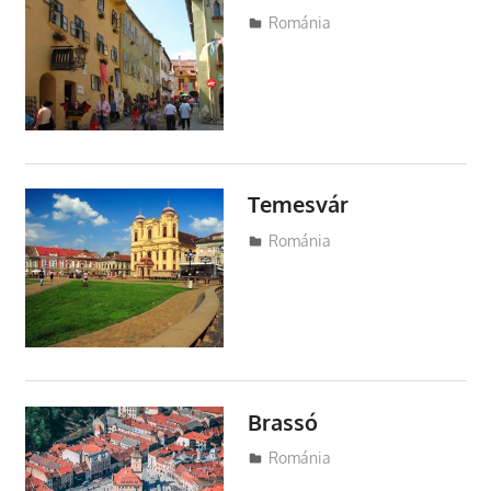
Utazasok.org
Románia
Temesvár
Utazasok.org
Románia
Brassó
Utazasok.org
Románia