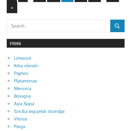
Posts
lapozása
Next
»
Posts
Search
SEARCH
for:
FRISS
Limassol
Krka vízesés
Paphos
Platamonas
Menorca
Bologna
Ayia Napa
Szicília legszebb strandjai
Vilnius
Parga