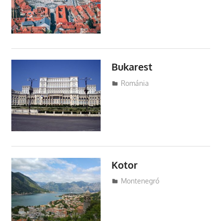
Bukarest
Utazasok.org
Románia
Kotor
Utazasok.org
Montenegró