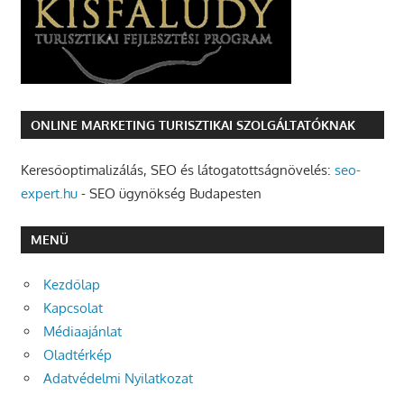
ONLINE MARKETING TURISZTIKAI SZOLGÁLTATÓKNAK
Keresőoptimalizálás, SEO és látogatottságnövelés:
seo-
expert.hu
- SEO ügynökség Budapesten
MENÜ
Kezdőlap
Kapcsolat
Médiaajánlat
Oladtérkép
Adatvédelmi Nyilatkozat