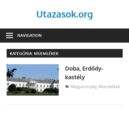
Skip
to
Utazasok.org
content
NAVIGATION
KATEGÓRIA:
MŰEMLÉKEK
Doba, Erdődy-
kastély
Utazasok.org
Magyarország
,
Műemlékek