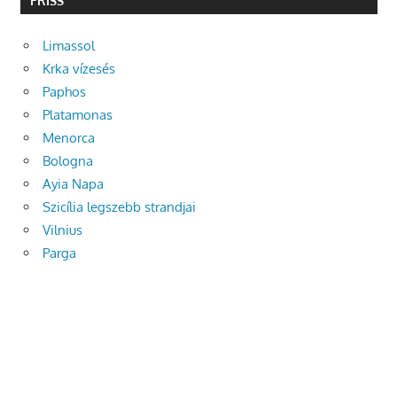
FRISS
Limassol
Krka vízesés
Paphos
Platamonas
Menorca
Bologna
Ayia Napa
Szicília legszebb strandjai
Vilnius
Parga