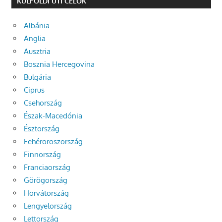
KÜLFÖLDI UTI CÉLOK
Albánia
Anglia
Ausztria
Bosznia Hercegovina
Bulgária
Ciprus
Csehország
Észak-Macedónia
Észtország
Fehéroroszország
Finnország
Franciaország
Görögország
Horvátország
Lengyelország
Lettország