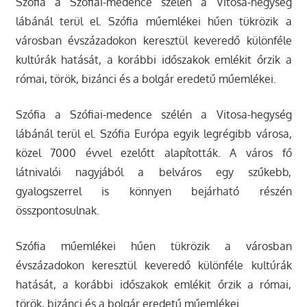
Szófia a Szófiai-medence szélén a Vitosa-hegység
lábánál terül el. Szófia műemlékei hűen tükrözik a
városban évszázadokon keresztül keveredő különféle
kultúrák hatását, a korábbi időszakok emlékit őrzik a
római, török, bizánci és a bolgár eredetű műemlékei.
Szófia a Szófiai-medence szélén a Vitosa-hegység
lábánál terül el. Szófia Európa egyik legrégibb városa,
közel 7000 évvel ezelőtt alapították. A város fő
látnivalói nagyjából a belváros egy szűkebb,
gyalogszerrel is könnyen bejárható részén
összpontosulnak.
Szófia műemlékei hűen tükrözik a városban
évszázadokon keresztül keveredő különféle kultúrák
hatását, a korábbi időszakok emlékit őrzik a római,
török, bizánci és a bolgár eredetű műemlékei.