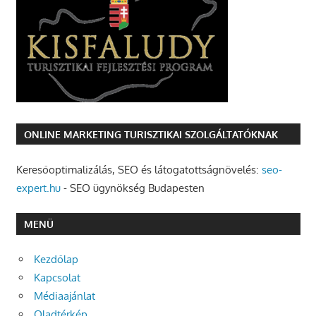
ONLINE MARKETING TURISZTIKAI SZOLGÁLTATÓKNAK
Keresőoptimalizálás, SEO és látogatottságnövelés:
seo-
expert.hu
- SEO ügynökség Budapesten
MENÜ
Kezdőlap
Kapcsolat
Médiaajánlat
Oladtérkép