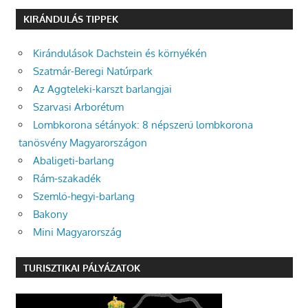
KIRÁNDULÁS TIPPEK
Kirándulások Dachstein és környékén
Szatmár-Beregi Natúrpark
Az Aggteleki-karszt barlangjai
Szarvasi Arborétum
Lombkorona sétányok: 8 népszerű lombkorona
tanösvény Magyarországon
Abaligeti-barlang
Rám-szakadék
Szemlő-hegyi-barlang
Bakony
Mini Magyarország
TURISZTIKAI PÁLYÁZATOK