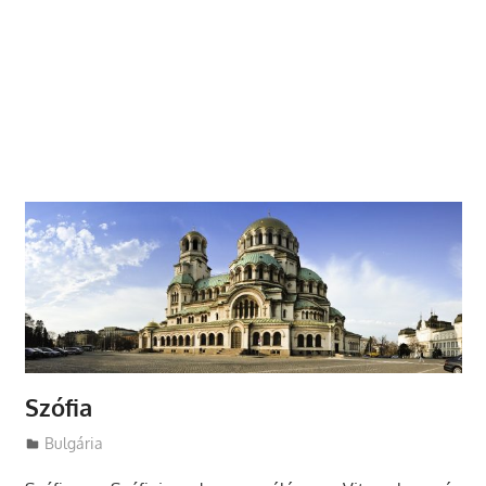
Szófia
Utazasok.org
Bulgária