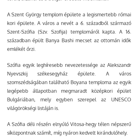
A Szent György templom épülete a legismertebb római
kori épülete. A város a nevét a 6. századból származó
Szent-Szófia (Szv. Szofija) templomáról kapta. A 16.
században épült Banya Bashi mecset az ottomán idők
emlékét őrzi.
Szófia egyik leghíresebb nevezetessége az Alekszandr
Nyevszkij székesegyház épülete. A város
szomszédságában található Boyana temploma az egyik
legépebb állapotban megmaradt középkori épület
Bulgáriában, mely egyben szerepel az UNESCO
világörökségi listáján is.
A Szófia déli részén elnyúló Vitosa-hegy télen népszerű
síközpontnak számít, míg nyáron kedvelt kirándulóhely.