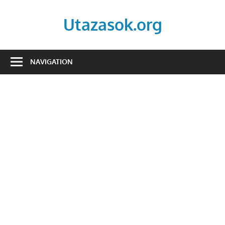
Skip
to
Utazasok.org
content
NAVIGATION