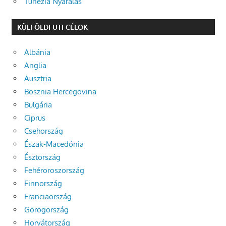
Tunézia Nyaralás
KÜLFÖLDI UTI CÉLOK
Albánia
Anglia
Ausztria
Bosznia Hercegovina
Bulgária
Ciprus
Csehország
Észak-Macedónia
Észtország
Fehéroroszország
Finnország
Franciaország
Görögország
Horvátország