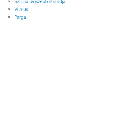
Szicília legszebb strandjai
Vilnius
Parga