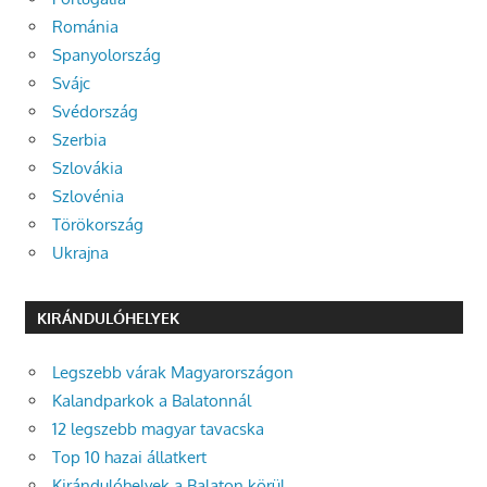
Románia
Spanyolország
Svájc
Svédország
Szerbia
Szlovákia
Szlovénia
Törökország
Ukrajna
KIRÁNDULÓHELYEK
Legszebb várak Magyarországon
Kalandparkok a Balatonnál
12 legszebb magyar tavacska
Top 10 hazai állatkert
Kirándulóhelyek a Balaton körül