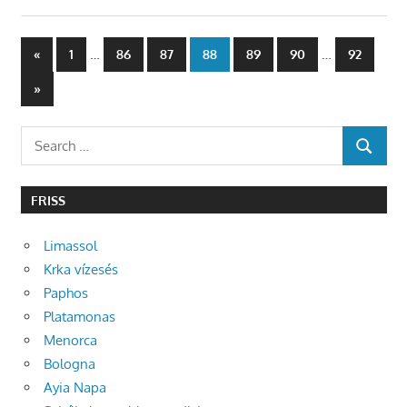
Bejegyzések
Previous
…
…
«
1
86
87
88
89
90
92
Posts
lapozása
Next
»
Posts
Search
SEARCH
for:
FRISS
Limassol
Krka vízesés
Paphos
Platamonas
Menorca
Bologna
Ayia Napa