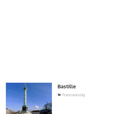
Bastille
Utazasok.org
Franciaország