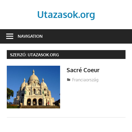
Skip
to
Utazasok.org
content
NAVIGATION
SZERZŐ:
UTAZASOK.ORG
Sacré Coeur
Utazasok.org
Franciaország