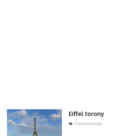
Eiffel torony
Utazasok.org
Franciaország