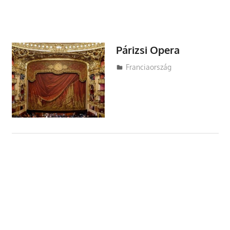
Párizsi Opera
Utazasok.org
Franciaország