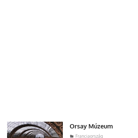
Orsay Múzeum
Utazasok.org
Franciaország