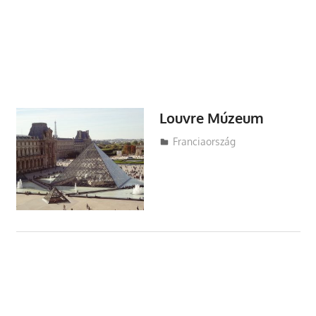
Louvre Múzeum
Utazasok.org
Franciaország