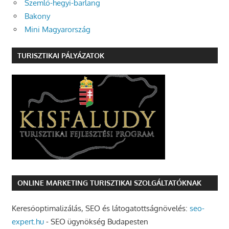
Szemlő-hegyi-barlang
Bakony
Mini Magyarország
TURISZTIKAI PÁLYÁZATOK
ONLINE MARKETING TURISZTIKAI SZOLGÁLTATÓKNAK
Keresőoptimalizálás, SEO és látogatottságnövelés:
seo-
expert.hu
- SEO ügynökség Budapesten