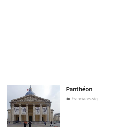
Panthéon
Utazasok.org
Franciaország